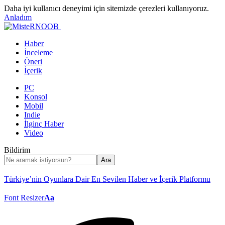
Daha iyi kullanıcı deneyimi için sitemizde çerezleri kullanıyoruz.
Anladım
Haber
İnceleme
Öneri
İçerik
PC
Konsol
Mobil
Indie
İlginç Haber
Video
Bildirim
Türkiye’nin Oyunlara Dair En Sevilen Haber ve İçerik Platformu
Font Resizer
Aa