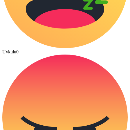
Uykulu
0