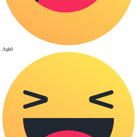
Aşk
0