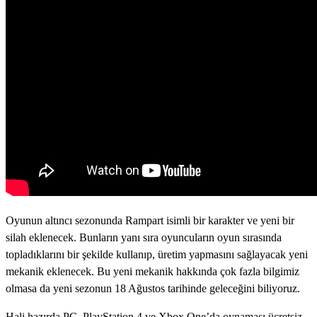
Oyunun altıncı sezonunda Rampart isimli bir karakter ve yeni bir
silah eklenecek. Bunların yanı sıra oyuncuların oyun sırasında
topladıklarını bir şekilde kullanıp, üretim yapmasını sağlayacak yeni
mekanik eklenecek. Bu yeni mekanik hakkında çok fazla bilgimiz
olmasa da yeni sezonun 18 Ağustos tarihinde geleceğini biliyoruz.
Hali hazırda PC, PlayStation 4 ve Xbox One’da oynaması ücretsiz