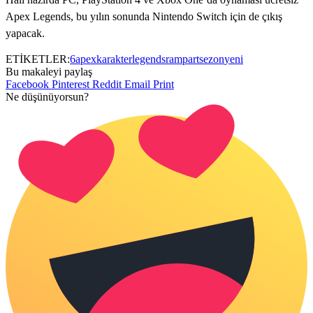
Apex Legends, bu yılın sonunda Nintendo Switch için de çıkış
yapacak.
ETİKETLER:
6
apex
karakter
legends
rampart
sezon
yeni
Bu makaleyi paylaş
Facebook
Pinterest
Reddit
Email
Print
Ne düşünüyorsun?