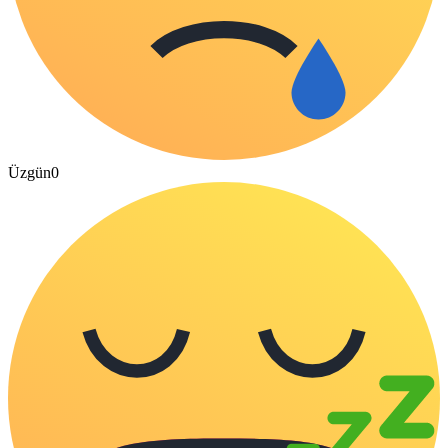
Üzgün
0