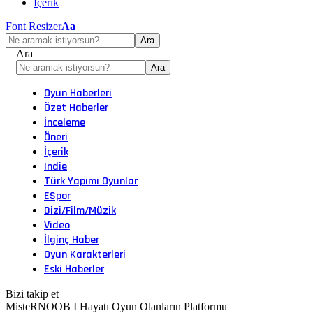
İçerik
Font Resizer
Aa
Ara
Oyun Haberleri
Özet Haberler
İnceleme
Öneri
İçerik
Indie
Türk Yapımı Oyunlar
ESpor
Dizi/Film/Müzik
Video
İlginç Haber
Oyun Karakterleri
Eski Haberler
Bizi takip et
MisteRNOOB I Hayatı Oyun Olanların Platformu