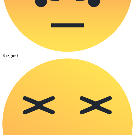
Kızgın
0