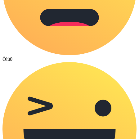
Ölü
0