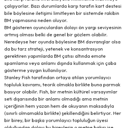
çalışıyorlar. Bazı durumlarda karşı tarafın kart destesi
bile böylesine iletişimi limitleyen bir sistemde rakibin
BM yapmasına neden oluyor.
BM gösteren oyunculardan dolayı ön yargı seviyesinin
artmış olması belki de genel bir gözlem olabilir.
Neredeyse her oyunda böylesine BM davranışlar olsa
da bu tarz strateji, yetenek ve konsantrasyon
gerektiren yapımlarda BM çatısı altında emote
spamlama veya anlamı dışında kullanmak için çaba
gösterme yaygın kullanılıyor.
Stanley Fish tarafından ortaya atılan yorumlayıcı
topluluk
kavramı
, teorik olmakla birlikte buna parmak
basıyor olabilir. Fish, bir metnin kültürel varsayımlar
seti dışarısında bir anlamı olmadığı ama metnin
içeriğinin hem yazan hem de okuyanın maksadıyla
(sınırlı olmamakla birlikte) şekillendiğini belirtiyor. Her
bir birey, bir başka yorumlayıcı topluluğun üyesi
olduğundan dolayı bu bireylerin o metne bakışı ise