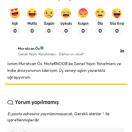
Aşk
Mutlu
Üzgün
Uykulu
Kızgın
Ölü
Göz Kırp
0
0
0
0
0
0
0
Muratcan Ös
Genel Yayın Yönetmeni - Editor-in-chief
İsmim Muratcan Ös. MisteRNOOB'da Genel Yayın Yönetmeni ve
Indie divizyonunun lideriyim. Üç seneyi aşkın yazarlıkla
uğraşıyorum.
Yorum yapılmamış
E-posta adresiniz yayınlanmayacak.
Gerekli alanlar
*
ile
işaretlenmişlerdir