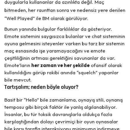
duygularla kullananlar da azınlıkta değil. Maç
bitmeden, her raunttan sonra ve nedensiz yere denilen
“Well Played” ile BM olarak görülüyor.
Bunun yanında bulgular farklılıklar da gösteriyor.
Emote sistemini saygısızca bulanlar ve chat sisteminin
oyuna gelmesini isteyenler varken bu tarz bir sistemin
maç esnasında işe yaramayacağını ve emote
çeşitliliğinin artması gerektiğini savunanlar da var.
Emote’ların
her zaman ve her şekilde
ofansif olarak
kullanıldığını görüp rakibi anında “squelch” yapanlar
bile mevcut.
Tartışalım; neden böyle oluyor?
Basit bir “Hello” bile zamanlama, oynayış stili, oynanış
temposu gibi birçok faktör ile yanlış algılanabiliyor.
İnsanlar, bu tür toksik davranışlarla oldukça fazla
karşılaştığından dolayı çevrimiçi bir oyun oynasalar
bile karşı tarafla interaksiyonu minimuma indirmeye