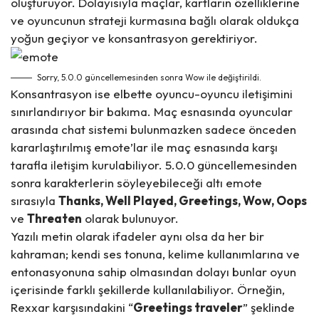
oluşturuyor. Dolayısıyla maçlar, kartların özelliklerine
ve oyuncunun strateji kurmasına bağlı olarak oldukça
yoğun geçiyor ve konsantrasyon gerektiriyor.
Sorry, 5.0.0 güncellemesinden sonra Wow ile değiştirildi.
Konsantrasyon ise elbette oyuncu-oyuncu iletişimini
sınırlandırıyor bir bakıma. Maç esnasında oyuncular
arasında chat sistemi bulunmazken sadece önceden
kararlaştırılmış emote’lar ile maç esnasında karşı
tarafla iletişim kurulabiliyor. 5.0.0 güncellemesinden
sonra karakterlerin söyleyebileceği altı emote
sırasıyla
Thanks, Well Played, Greetings, Wow, Oops
ve
Threaten
olarak bulunuyor.
Yazılı metin olarak ifadeler aynı olsa da her bir
kahraman; kendi ses tonuna, kelime kullanımlarına ve
entonasyonuna sahip olmasından dolayı bunlar oyun
içerisinde farklı şekillerde kullanılabiliyor. Örneğin,
Rexxar karşısındakini “
Greetings traveler
” şeklinde