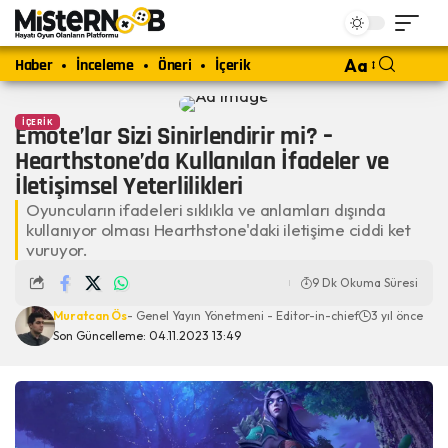
Haber
İnceleme
Öneri
İçerik
Aa
İÇERIK
Emote’lar Sizi Sinirlendirir mi? –
Hearthstone’da Kullanılan İfadeler ve
İletişimsel Yeterlilikleri
Oyuncuların ifadeleri sıklıkla ve anlamları dışında
kullanıyor olması Hearthstone'daki iletişime ciddi ket
vuruyor.
9 Dk Okuma Süresi
Muratcan Ös
- Genel Yayın Yönetmeni - Editor-in-chief
3 yıl önce
Son Güncelleme: 04.11.2023 13:49