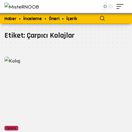
Haber
İnceleme
Öneri
İçerik
Etiket:
Çarpıcı Kolajlar
İÇERIK