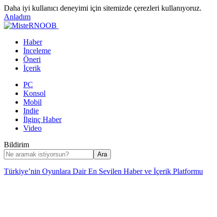
Daha iyi kullanıcı deneyimi için sitemizde çerezleri kullanıyoruz.
Anladım
Haber
İnceleme
Öneri
İçerik
PC
Konsol
Mobil
Indie
İlginç Haber
Video
Bildirim
Türkiye’nin Oyunlara Dair En Sevilen Haber ve İçerik Platformu