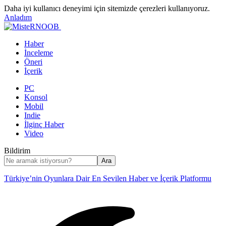
Daha iyi kullanıcı deneyimi için sitemizde çerezleri kullanıyoruz.
Anladım
Haber
İnceleme
Öneri
İçerik
PC
Konsol
Mobil
Indie
İlginç Haber
Video
Bildirim
Türkiye’nin Oyunlara Dair En Sevilen Haber ve İçerik Platformu