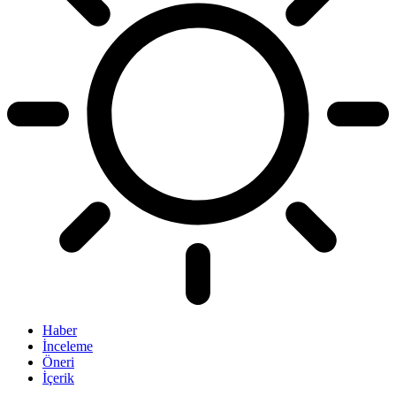
Haber
İnceleme
Öneri
İçerik