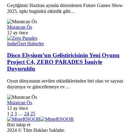
Geçtiğimiz Haziran ayında düzenlenen Future Games Show
2025, tıpkı bugünkü etkinlik gibi…
Muratcan Ös
12 ay önce
Indie
Özet Haberler
Disco Elysium’un Geliştiricisinin Yeni Oyunu
Project C4, ZERO PARADES İsmiyle
Duyuruldu
Oyun dünyasının sevilen etkinliklerinden biri olan ve sayısız
duyuruya ve güncellemeye ev…
Muratcan Ös
12 ay önce
1
2
3
…
24
25
Bizi takip et
2024 © Tüm Hakları Saklıdır.