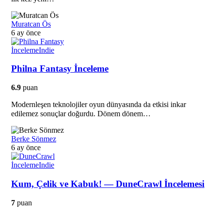
Muratcan Ös
6 ay önce
İnceleme
Indie
Philna Fantasy İnceleme
6.9
puan
Modernleşen teknolojiler oyun dünyasında da etkisi inkar
edilemez sonuçlar doğurdu. Dönem dönem…
Berke Sönmez
6 ay önce
İnceleme
Indie
Kum, Çelik ve Kabuk! — DuneCrawl İncelemesi
7
puan