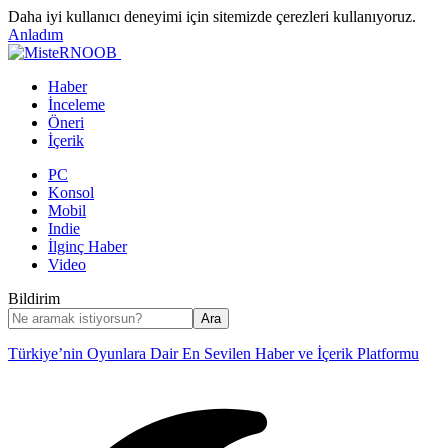
Daha iyi kullanıcı deneyimi için sitemizde çerezleri kullanıyoruz.
Anladım
Haber
İnceleme
Öneri
İçerik
PC
Konsol
Mobil
Indie
İlginç Haber
Video
Bildirim
Türkiye’nin Oyunlara Dair En Sevilen Haber ve İçerik Platformu