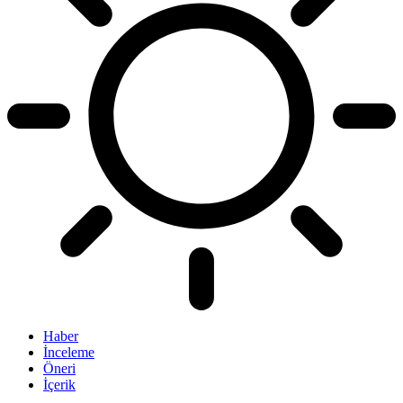
Haber
İnceleme
Öneri
İçerik