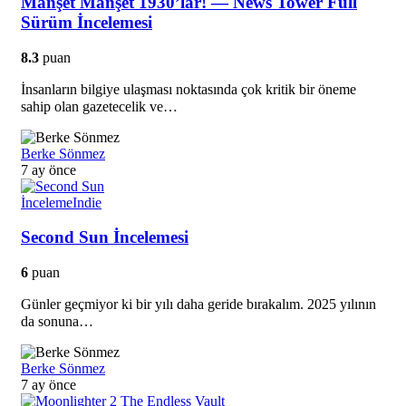
Manşet Manşet 1930’lar! — News Tower Full
Sürüm İncelemesi
8.3
puan
İnsanların bilgiye ulaşması noktasında çok kritik bir öneme
sahip olan gazetecelik ve…
Berke Sönmez
7 ay önce
İnceleme
Indie
Second Sun İncelemesi
6
puan
Günler geçmiyor ki bir yılı daha geride bırakalım. 2025 yılının
da sonuna…
Berke Sönmez
7 ay önce