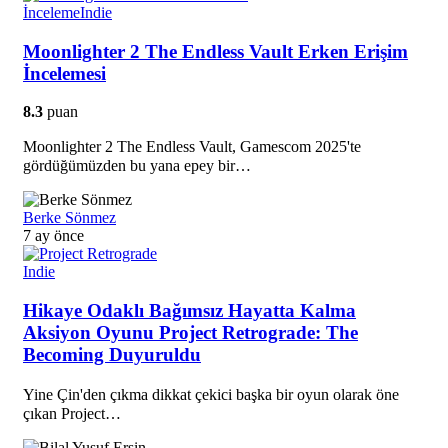
İnceleme
Indie
Moonlighter 2 The Endless Vault Erken Erişim
İncelemesi
8.3
puan
Moonlighter 2 The Endless Vault, Gamescom 2025'te
gördüğümüzden bu yana epey bir…
Berke Sönmez
7 ay önce
Indie
Hikaye Odaklı Bağımsız Hayatta Kalma
Aksiyon Oyunu Project Retrograde: The
Becoming Duyuruldu
Yine Çin'den çıkma dikkat çekici başka bir oyun olarak öne
çıkan Project…