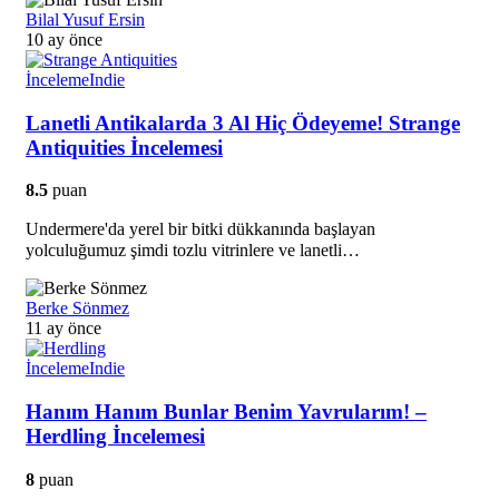
Bilal Yusuf Ersin
10 ay önce
İnceleme
Indie
Lanetli Antikalarda 3 Al Hiç Ödeyeme! Strange
Antiquities İncelemesi
8.5
puan
Undermere'da yerel bir bitki dükkanında başlayan
yolculuğumuz şimdi tozlu vitrinlere ve lanetli…
Berke Sönmez
11 ay önce
İnceleme
Indie
Hanım Hanım Bunlar Benim Yavrularım! –
Herdling İncelemesi
8
puan