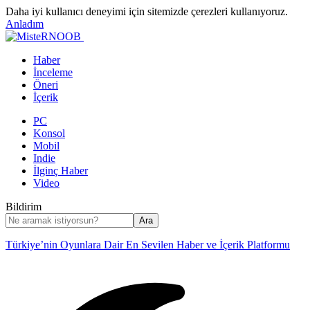
Daha iyi kullanıcı deneyimi için sitemizde çerezleri kullanıyoruz.
Anladım
Haber
İnceleme
Öneri
İçerik
PC
Konsol
Mobil
Indie
İlginç Haber
Video
Bildirim
Türkiye’nin Oyunlara Dair En Sevilen Haber ve İçerik Platformu