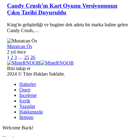
Candy Crush’ın Kart Oyunu Versiyonunun
Çıkış Tarihi Duyuruldu
King'in geliştirdiği ve bugüne dek adeta bir marka haline gelen
Candy Crush,…
Muratcan Ös
2 yıl önce
1
2
3
…
25
26
Bizi takip et
2024 © Tüm Hakları Saklıdır.
Haberler
Öneri
İnceleme
İçerik
Yazarlar
Hakkımızda
İletişim
Welcome Back!