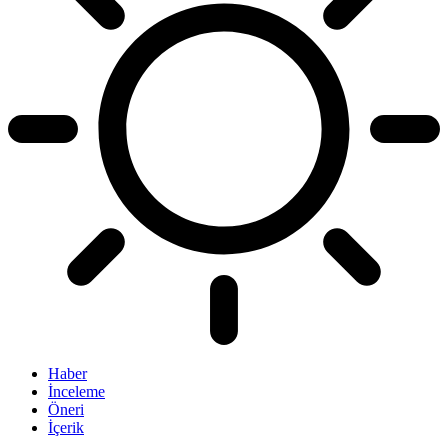
Haber
İnceleme
Öneri
İçerik