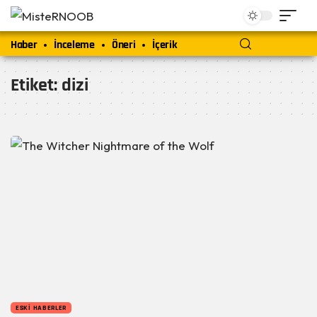
Haber
İnceleme
Öneri
İçerik
Etiket:
dizi
ESKI HABERLER