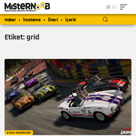
Haber
İnceleme
Öneri
İçerik
Etiket:
grid
OYUN HABERLERI