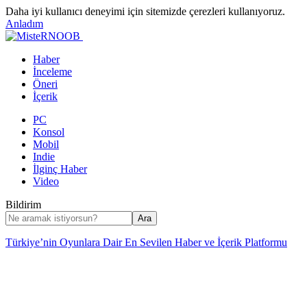
Daha iyi kullanıcı deneyimi için sitemizde çerezleri kullanıyoruz.
Anladım
Haber
İnceleme
Öneri
İçerik
PC
Konsol
Mobil
Indie
İlginç Haber
Video
Bildirim
Türkiye’nin Oyunlara Dair En Sevilen Haber ve İçerik Platformu