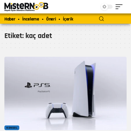
Haber
İnceleme
Öneri
İçerik
Etiket:
kaç adet
KONSOL