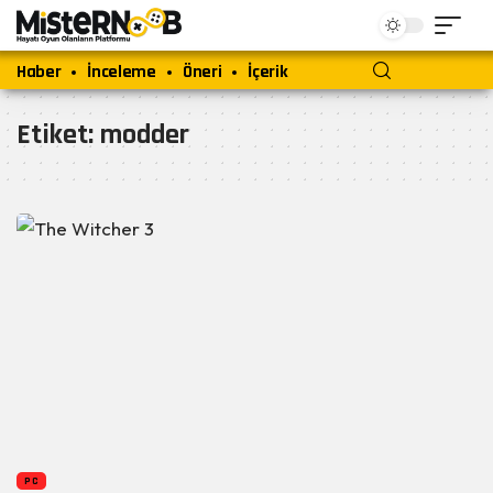
Haber
İnceleme
Öneri
İçerik
Etiket:
modder
PC