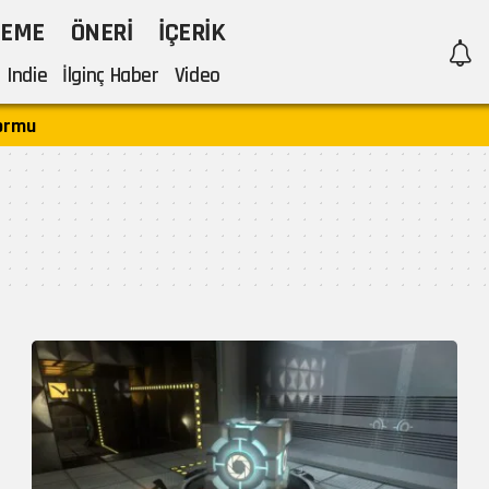
LEME
ÖNERI
İÇERIK
Indie
İlginç Haber
Video
formu