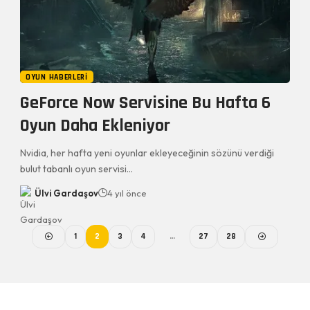
OYUN HABERLERI
GeForce Now Servisine Bu Hafta 6
Oyun Daha Ekleniyor
Nvidia, her hafta yeni oyunlar ekleyeceğinin sözünü verdiği
bulut tabanlı oyun servisi…
Ülvi Gardaşov
4 yıl önce
1
2
3
4
…
27
28