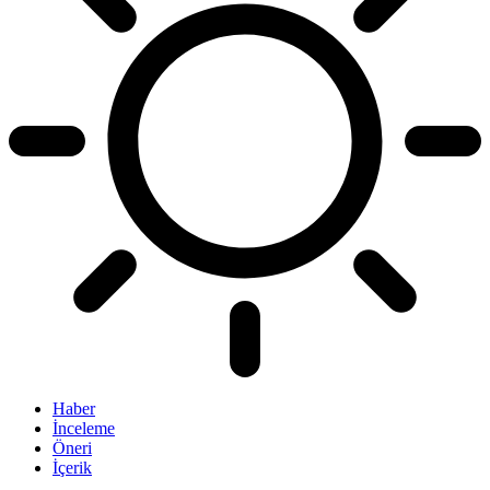
Haber
İnceleme
Öneri
İçerik