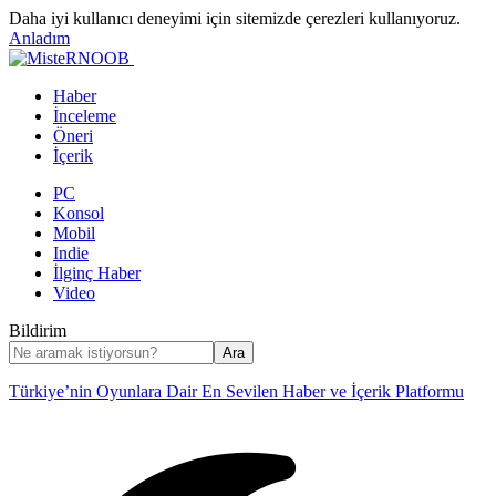
Daha iyi kullanıcı deneyimi için sitemizde çerezleri kullanıyoruz.
Anladım
Haber
İnceleme
Öneri
İçerik
PC
Konsol
Mobil
Indie
İlginç Haber
Video
Bildirim
Türkiye’nin Oyunlara Dair En Sevilen Haber ve İçerik Platformu