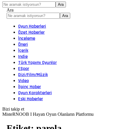
Ara
Oyun Haberleri
Özet Haberler
İnceleme
Öneri
İçerik
Indie
Türk Yapımı Oyunlar
ESpor
Dizi/Film/Müzik
Video
İlginç Haber
Oyun Karakterleri
Eski Haberler
Bizi takip et
MisteRNOOB I Hayatı Oyun Olanların Platformu
Etiket:
parola