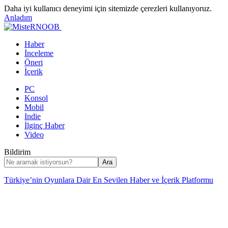
Daha iyi kullanıcı deneyimi için sitemizde çerezleri kullanıyoruz.
Anladım
Haber
İnceleme
Öneri
İçerik
PC
Konsol
Mobil
Indie
İlginç Haber
Video
Bildirim
Türkiye’nin Oyunlara Dair En Sevilen Haber ve İçerik Platformu