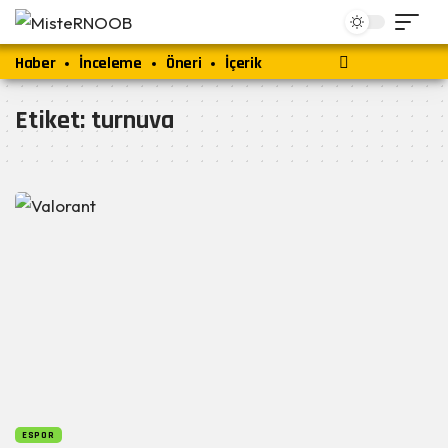
Haber
İnceleme
Öneri
İçerik
Etiket:
turnuva
ESPOR