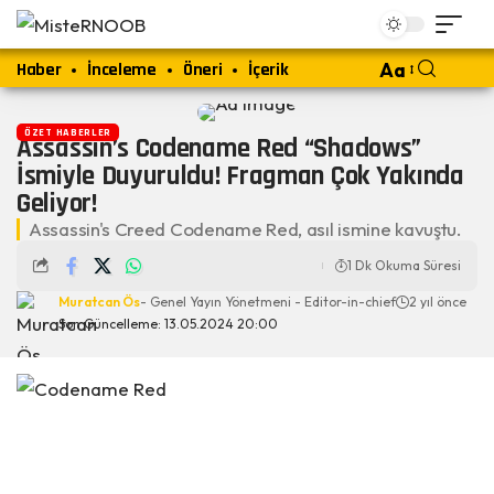
Haber
İnceleme
Öneri
İçerik
Aa
ÖZET HABERLER
Assassin’s Codename Red “Shadows”
İsmiyle Duyuruldu! Fragman Çok Yakında
Geliyor!
Assassin's Creed Codename Red, asıl ismine kavuştu.
1 Dk Okuma Süresi
Muratcan Ös
- Genel Yayın Yönetmeni - Editor-in-chief
2 yıl önce
Son Güncelleme: 13.05.2024 20:00