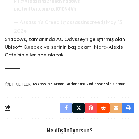
PT.
#AssassinsCreedShadows
pic.twitter.com/xc1Q10N4Vh
— Assassin's Creed (@assassinscreed)
May 13,
2024
Shadows, zamanında AC Odyssey’i geliştirmiş olan
Ubisoft Quebec ve serinin baş adamı Marc-Alexis
Cote’nin ellerinde olacak.
ETİKETLER:
Assassin's Creed Codename Red
assassin's creed
Ne düşünüyorsun?