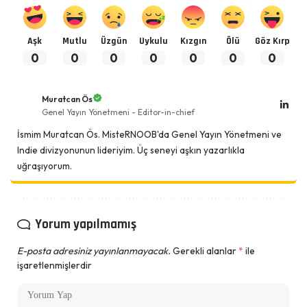
Aşk
Mutlu
Üzgün
Uykulu
Kızgın
Ölü
Göz Kırp
0
0
0
0
0
0
0
Muratcan Ös
Genel Yayın Yönetmeni - Editor-in-chief
İsmim Muratcan Ös. MisteRNOOB'da Genel Yayın Yönetmeni ve
Indie divizyonunun lideriyim. Üç seneyi aşkın yazarlıkla
uğraşıyorum.
Yorum yapılmamış
E-posta adresiniz yayınlanmayacak.
Gerekli alanlar
*
ile
işaretlenmişlerdir