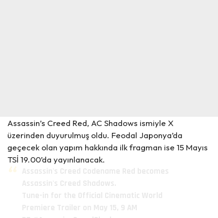
Assassin’s Creed Red, AC Shadows ismiyle X
üzerinden duyurulmuş oldu. Feodal Japonya’da
geçecek olan yapım hakkında ilk fragman ise 15 Mayıs
TSİ 19.00’da yayınlanacak.
Assassin's Creed Codename Red becomes
Assassin's Creed Shadows.
Tune-in for the Official Cinematic World
Premiere Trailer on May 15, 9 AM