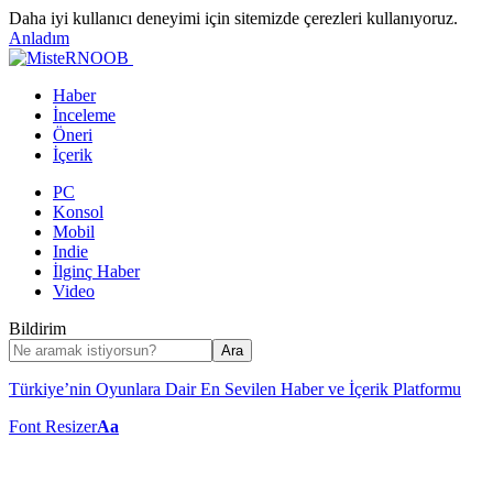
Daha iyi kullanıcı deneyimi için sitemizde çerezleri kullanıyoruz.
Anladım
Haber
İnceleme
Öneri
İçerik
PC
Konsol
Mobil
Indie
İlginç Haber
Video
Bildirim
Türkiye’nin Oyunlara Dair En Sevilen Haber ve İçerik Platformu
Font Resizer
Aa