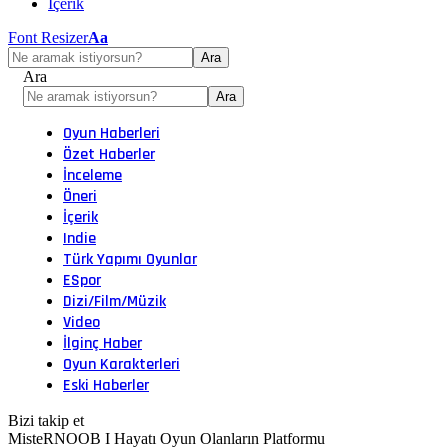
İçerik
Font Resizer
Aa
Ara
Oyun Haberleri
Özet Haberler
İnceleme
Öneri
İçerik
Indie
Türk Yapımı Oyunlar
ESpor
Dizi/Film/Müzik
Video
İlginç Haber
Oyun Karakterleri
Eski Haberler
Bizi takip et
MisteRNOOB I Hayatı Oyun Olanların Platformu