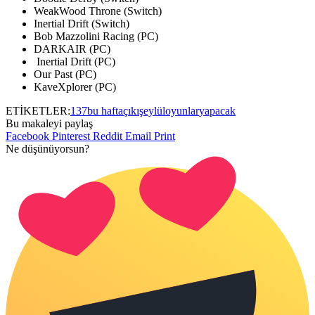
WeakWood Throne (Switch)
Inertial Drift (Switch)
Bob Mazzolini Racing (PC)
DARKAIR (PC)
Inertial Drift (PC)
Our Past (PC)
KaveXplorer (PC)
ETİKETLER:
13
7
bu hafta
çıkış
eylül
oyunlar
yapacak
Bu makaleyi paylaş
Facebook
Pinterest
Reddit
Email
Print
Ne düşünüyorsun?