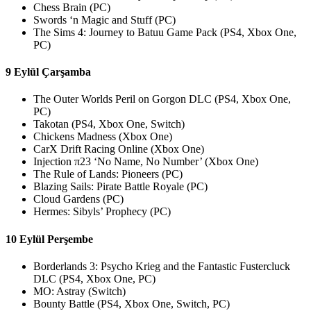
Chess Brain (PC)
Swords ‘n Magic and Stuff (PC)
The Sims 4: Journey to Batuu Game Pack (PS4, Xbox One,
PC)
9 Eylül Çarşamba
The Outer Worlds Peril on Gorgon DLC (PS4, Xbox One,
PC)
Takotan (PS4, Xbox One, Switch)
Chickens Madness (Xbox One)
CarX Drift Racing Online (Xbox One)
Injection π23 ‘No Name, No Number’ (Xbox One)
The Rule of Lands: Pioneers (PC)
Blazing Sails: Pirate Battle Royale (PC)
Cloud Gardens (PC)
Hermes: Sibyls’ Prophecy (PC)
10 Eylül Perşembe
Borderlands 3: Psycho Krieg and the Fantastic Fustercluck
DLC (PS4, Xbox One, PC)
MO: Astray (Switch)
Bounty Battle (PS4, Xbox One, Switch, PC)