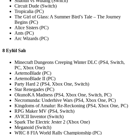
Shaolin vs Wutang (Switch)
Circuit Dude (Switch)
Tropicalia (PC)
The Girl of Glass: A Summer Bird’s Tale – The Journey
Begins (PC)
Alice Sisters (PC)
Ants (PC)
Arc Wizards (PC)
8 Eylül Salı
Minecraft Dungeons Creeping Winter DLC (PS4, Switch,
PC, Xbox One)
AeternoBlade (PC)
AeternoBlade II (PC)
Party Hard 2 (PS4, Xbox One, Switch)
Star Renegades (PC)
OkunoKA Madness (PS4, Xbox One, Switch, PC)
Necromunda: Underhive Wars (PS4, Xbox One, PC)
Kingdoms of Amalur: Re-Reckoning (PS4, Xbox One, PC)
RPG Maker MV (PS4, Switch)
AVICII Inventor (Switch)
Spark The Electric Jester 2 (Xbox One)
Meganoid (Switch)
WRC 8 FIA World Rally Championship (PC)