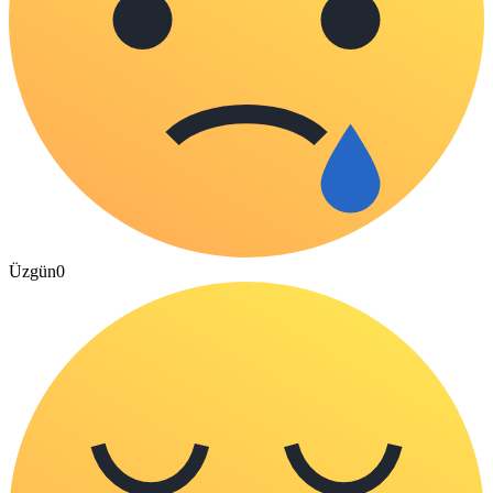
Üzgün
0