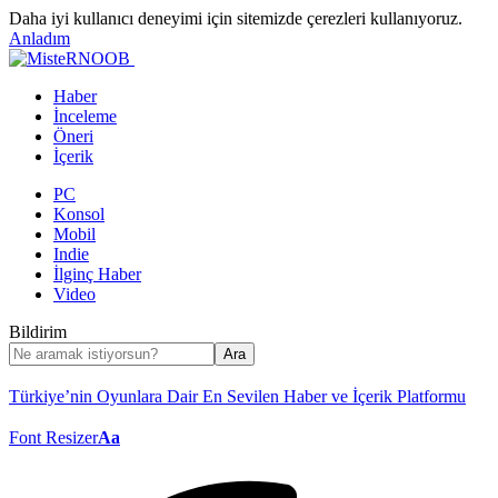
Daha iyi kullanıcı deneyimi için sitemizde çerezleri kullanıyoruz.
Anladım
Haber
İnceleme
Öneri
İçerik
PC
Konsol
Mobil
Indie
İlginç Haber
Video
Bildirim
Türkiye’nin Oyunlara Dair En Sevilen Haber ve İçerik Platformu
Font Resizer
Aa