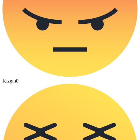
Kızgın
0