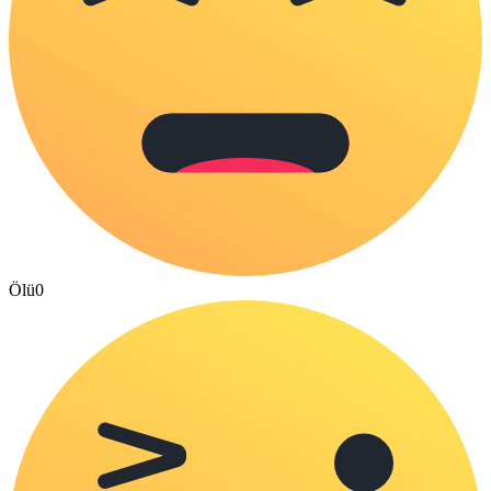
Ölü
0