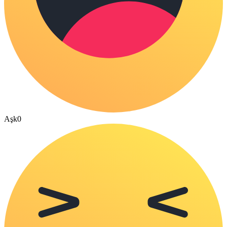
Aşk
0