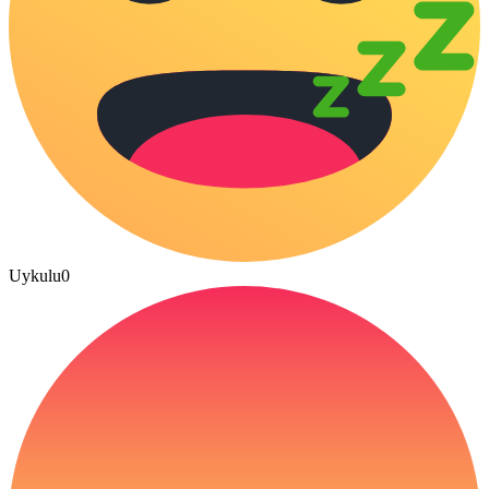
Uykulu
0