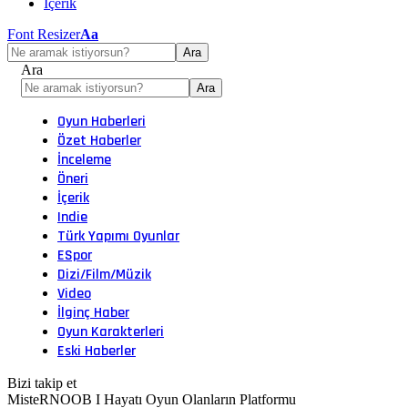
İçerik
Font Resizer
Aa
Ara
Oyun Haberleri
Özet Haberler
İnceleme
Öneri
İçerik
Indie
Türk Yapımı Oyunlar
ESpor
Dizi/Film/Müzik
Video
İlginç Haber
Oyun Karakterleri
Eski Haberler
Bizi takip et
MisteRNOOB I Hayatı Oyun Olanların Platformu