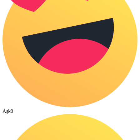
Aşk
0