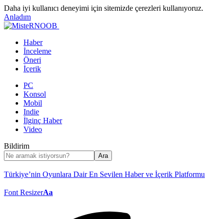
Daha iyi kullanıcı deneyimi için sitemizde çerezleri kullanıyoruz.
Anladım
Haber
İnceleme
Öneri
İçerik
PC
Konsol
Mobil
Indie
İlginç Haber
Video
Bildirim
Türkiye’nin Oyunlara Dair En Sevilen Haber ve İçerik Platformu
Font Resizer
Aa