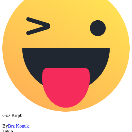
Göz Kırp
0
By
Brz Konuk
Takip