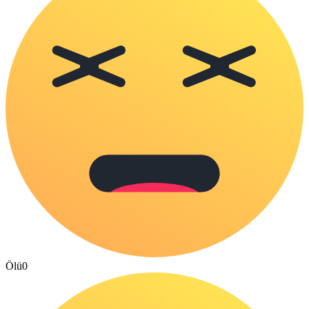
Ölü
0