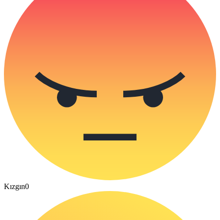
Kızgın
0