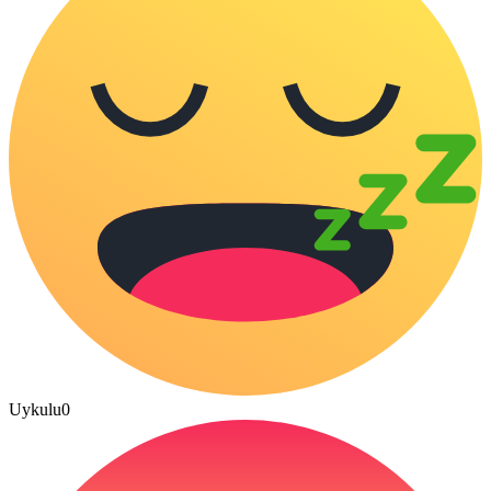
Uykulu
0