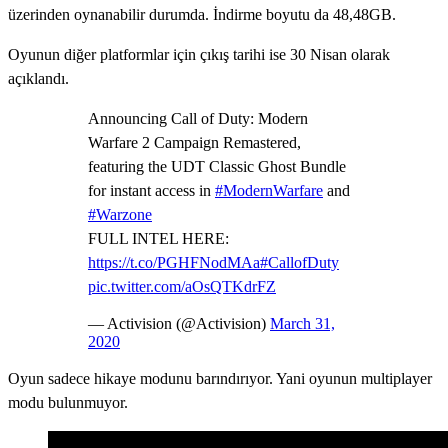
üzerinden oynanabilir durumda. İndirme boyutu da 48,48GB.
Oyunun diğer platformlar için çıkış tarihi ise 30 Nisan olarak
açıklandı.
Announcing Call of Duty: Modern
Warfare 2 Campaign Remastered,
featuring the UDT Classic Ghost Bundle
for instant access in
#ModernWarfare
and
#Warzone
FULL INTEL HERE:
https://t.co/PGHFNodMAa
#CallofDuty
pic.twitter.com/aOsQTKdrFZ
— Activision (@Activision)
March 31,
2020
Oyun sadece hikaye modunu barındırıyor. Yani oyunun multiplayer
modu bulunmuyor.