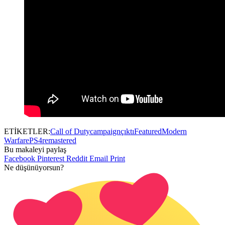
ETİKETLER:
Call of Duty
campaign
çıktı
Featured
Modern
Warfare
PS4
remastered
Bu makaleyi paylaş
Facebook
Pinterest
Reddit
Email
Print
Ne düşünüyorsun?