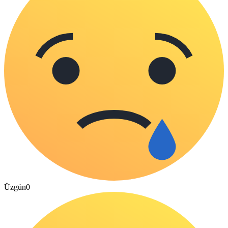
Üzgün
0