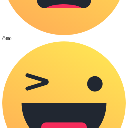
Ölü
0