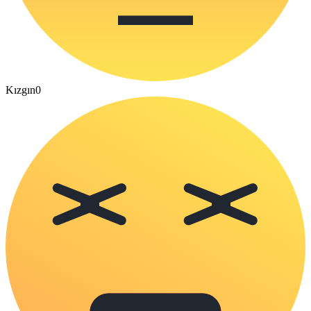
Kızgın
0