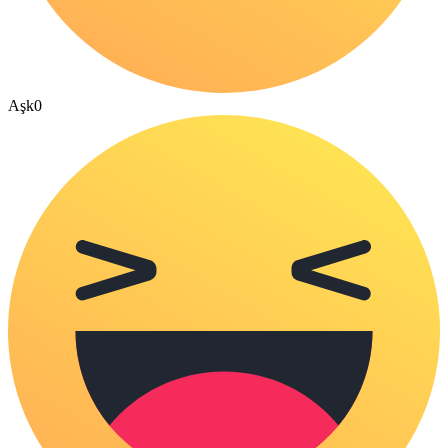
Aşk
0