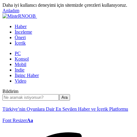
Daha iyi kullanıcı deneyimi için sitemizde çerezleri kullanıyoruz.
Anladım
Haber
İnceleme
Öneri
İçerik
PC
Konsol
Mobil
Indie
İlginç Haber
Video
Bildirim
Türkiye’nin Oyunlara Dair En Sevilen Haber ve İçerik Platformu
Font Resizer
Aa