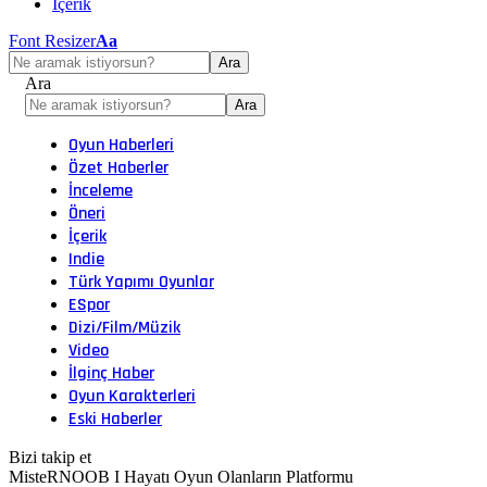
İçerik
Font Resizer
Aa
Ara
Oyun Haberleri
Özet Haberler
İnceleme
Öneri
İçerik
Indie
Türk Yapımı Oyunlar
ESpor
Dizi/Film/Müzik
Video
İlginç Haber
Oyun Karakterleri
Eski Haberler
Bizi takip et
MisteRNOOB I Hayatı Oyun Olanların Platformu