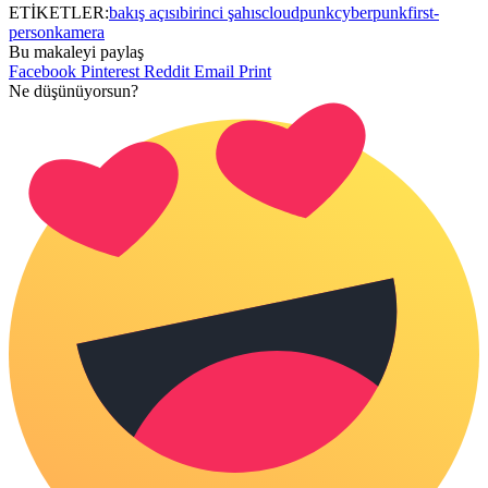
ETİKETLER:
bakış açısı
birinci şahıs
cloudpunk
cyberpunk
first-
person
kamera
Bu makaleyi paylaş
Facebook
Pinterest
Reddit
Email
Print
Ne düşünüyorsun?