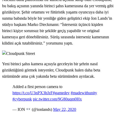
bu bakış açısının yanında birinci şahıs kamerasına da yer vermiş gibi
gözüküyor. Şehir ortamını ve fütüristik yaşamı oyuncuya daha iyi
sunma babında böyle bir yeniliğe giden geliştirici ekip Ion Lands’in
stüdyo başkanı Marko Dieckmann: “İsterseniz üçüncü kişiden
birinci kişiye sorunsuz bir şekilde geçiş yapabilir ve original
kameraya geri dönebilirsiniz. Sürüş sırasında isterseniz kameranın
kilidini açık tutabilirsiniz.” yorumunu yaptı.
Yeni birinci şahıs kamera açısıyla geceleyin bir şehrin nasıl
gözüktüğünü görmek isteyenler, Cloudpunk halen daha beta
sürümünde ama çok yakında beta sürümünden ayrılacak.
Added a first person camera to
https://t.co/U3nPX3hJzF
#gamedev
#madewithunity
#cyberpunk
pic.twitter.com/9G80uqm0Hx
— ION
(@ionlands)
May 22, 2020