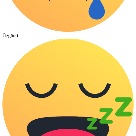
Üzgün
0