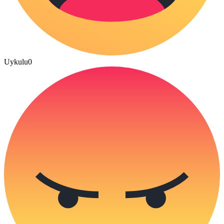
Uykulu
0