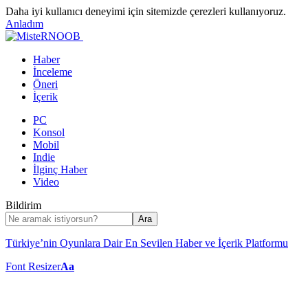
Daha iyi kullanıcı deneyimi için sitemizde çerezleri kullanıyoruz.
Anladım
Haber
İnceleme
Öneri
İçerik
PC
Konsol
Mobil
Indie
İlginç Haber
Video
Bildirim
Türkiye’nin Oyunlara Dair En Sevilen Haber ve İçerik Platformu
Font Resizer
Aa