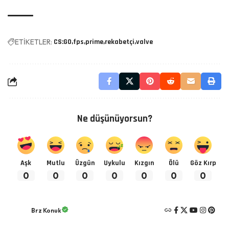
ETİKETLER:
CS:GO
fps
prime
rekabetçi
valve
Ne düşünüyorsun?
Aşk
Mutlu
Üzgün
Uykulu
Kızgın
Ölü
Göz Kırp
0
0
0
0
0
0
0
Brz Konuk