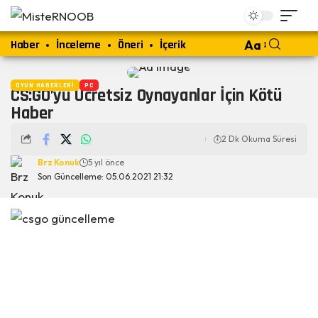
Haber
İnceleme
Öneri
İçerik
Aa
OYUN HABERLERI
PC
CS:GO’yu Ücretsiz Oynayanlar İçin Kötü
Haber
2 Dk Okuma Süresi
Brz Konuk
5 yıl önce
Son Güncelleme: 05.06.2021 21:32