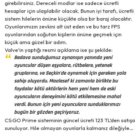
girebilirsiniz. Dereceli modlar ise sadece ücretli
hesaplar için ulaşılabilir olacak.
Bunun iyi tarafı, ücretli
sistem hilelerin önüne küçükte olsa bir baraj olacaktır.
Oyunlarımızın zevkini alt üst eden ve bu tarz FPS
oyunlarından soğutan kişilerin önüne geçmek için
küçük ama güzel bir adım.
Valve’in yaptığı resmi açıklama ise şu şekilde:
Bedava sunduğumuz oynanışın yanında yeni
oyuncular düşen eşyalara, rütbelere, yetenek
gruplarına, ve Seçkin’de oynamak için gereken yola
sahip oluyordu. Maalesef ki zamanla birlikte bu
faydalar kötü aktörlerin hem yeni hem de eski
oyuncuların deneyimini kötü etkilemesine mahal
verdi. Bunun için yeni oyunculara sunduklarımızı
bugün bir gözden geçiriyoruz.
CS:GO Prime sisteminin güncel ücreti 123 TL’den satışa
sunuluyor.
Hile olmayan oyunlarla kalmanız dileğiyle…