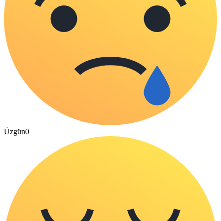
Üzgün
0