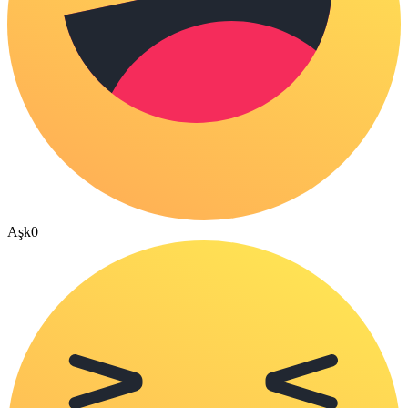
Aşk
0