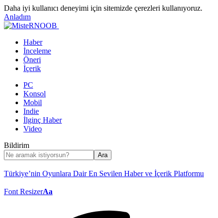
Daha iyi kullanıcı deneyimi için sitemizde çerezleri kullanıyoruz.
Anladım
Haber
İnceleme
Öneri
İçerik
PC
Konsol
Mobil
Indie
İlginç Haber
Video
Bildirim
Türkiye’nin Oyunlara Dair En Sevilen Haber ve İçerik Platformu
Font Resizer
Aa