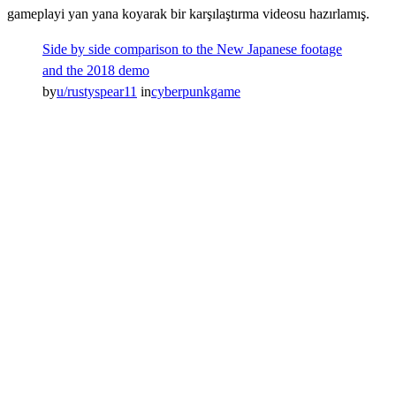
gameplayi yan yana koyarak bir karşılaştırma videosu hazırlamış.
Side by side comparison to the New Japanese footage
and the 2018 demo
by
u/rustyspear11
in
cyberpunkgame