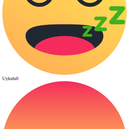
Uykulu
0