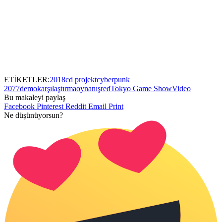
ETİKETLER:
2018
cd projekt
cyberpunk
2077
demo
karşılaştırma
oynanış
red
Tokyo Game Show
Video
Bu makaleyi paylaş
Facebook
Pinterest
Reddit
Email
Print
Ne düşünüyorsun?