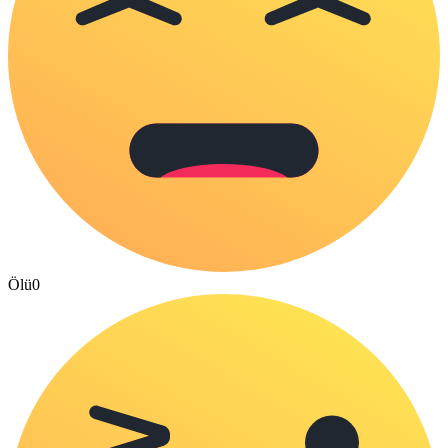
Ölü
0