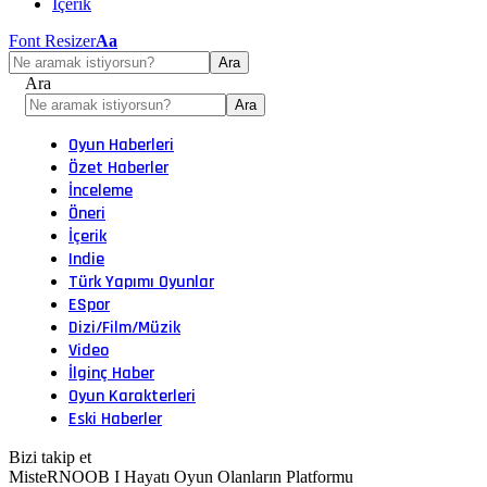
İçerik
Font Resizer
Aa
Ara
Oyun Haberleri
Özet Haberler
İnceleme
Öneri
İçerik
Indie
Türk Yapımı Oyunlar
ESpor
Dizi/Film/Müzik
Video
İlginç Haber
Oyun Karakterleri
Eski Haberler
Bizi takip et
MisteRNOOB I Hayatı Oyun Olanların Platformu