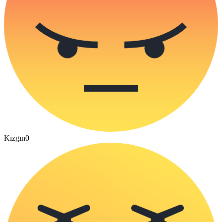
Kızgın
0