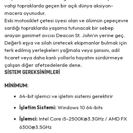
vahşi topraklarda geçen bir açık dünya aksiyon-
macera oyunudur.
Eski motosiklet çetesi üyesi olan ve ölümün çepeçevre
sardığı topraklarda yaşama tutunacak bir sebep
arayan ganimet avcısı Deacon St. John’ın yerine geç.
Değerli eşya ve silah üretecek ekipmanlar bulmak için
terk edilmiş yerleşkeleri yağmala veya şansını, adil
ticaret veya daha kanlı yollarla hayatını sürdürmeye
çalışan diğer afetzedelerde dene.
SİSTEM GEREKSİNİMLERİ
MİNİMUM:
64-bit işlemci ve işletim sistemi gerektirir
İşletim Sistemi:
Windows 10 64-bits
İşlemci:
Intel Core i5-2500K@3.3GHz / AMD FX
6300@3.5GHz