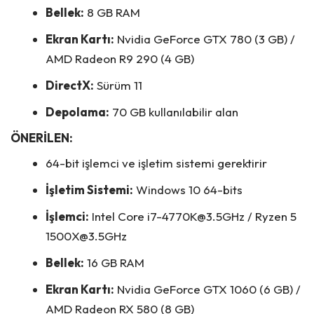
Bellek:
8 GB RAM
Ekran Kartı:
Nvidia GeForce GTX 780 (3 GB) /
AMD Radeon R9 290 (4 GB)
DirectX:
Sürüm 11
Depolama:
70 GB kullanılabilir alan
ÖNERİLEN:
64-bit işlemci ve işletim sistemi gerektirir
İşletim Sistemi:
Windows 10 64-bits
İşlemci:
Intel Core i7-4770K@3.5GHz / Ryzen 5
1500X@3.5GHz
Bellek:
16 GB RAM
Ekran Kartı:
Nvidia GeForce GTX 1060 (6 GB) /
AMD Radeon RX 580 (8 GB)