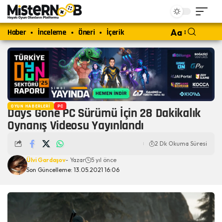
Haber
İnceleme
Öneri
İçerik
Aa
OYUN HABERLERI
PC
Days Gone PC Sürümü İçin 28 Dakikalık
Oynanış Videosu Yayınlandı
2 Dk Okuma Süresi
Ülvi Gardaşov
- Yazar
5 yıl önce
Son Güncelleme: 13.05.2021 16:06