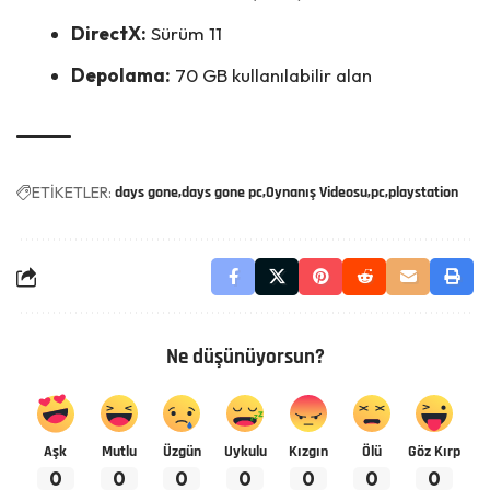
DirectX:
Sürüm 11
Depolama:
70 GB kullanılabilir alan
ETİKETLER:
days gone
days gone pc
Oynanış Videosu
pc
playstation
Ne düşünüyorsun?
Aşk
Mutlu
Üzgün
Uykulu
Kızgın
Ölü
Göz Kırp
0
0
0
0
0
0
0