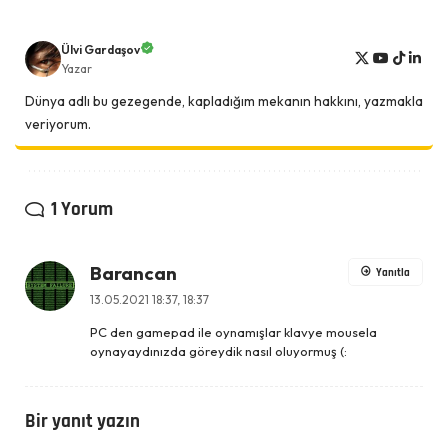
Ülvi Gardaşov
Yazar
Dünya adlı bu gezegende, kapladığım mekanın hakkını, yazmakla
veriyorum.
1 Yorum
Barancan
Yanıtla
13.05.2021 18:37, 18:37
PC den gamepad ile oynamışlar klavye mousela
oynayaydınızda göreydik nasıl oluyormuş (:
Bir yanıt yazın