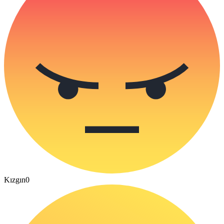
Kızgın
0