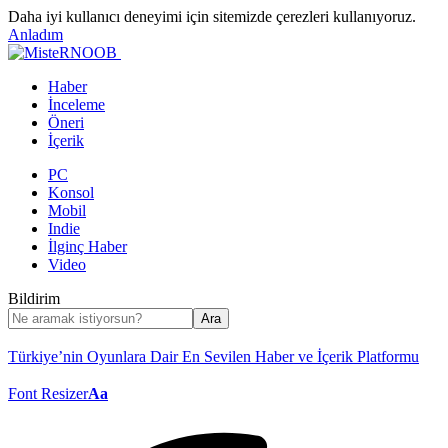
Daha iyi kullanıcı deneyimi için sitemizde çerezleri kullanıyoruz.
Anladım
Haber
İnceleme
Öneri
İçerik
PC
Konsol
Mobil
Indie
İlginç Haber
Video
Bildirim
Türkiye’nin Oyunlara Dair En Sevilen Haber ve İçerik Platformu
Font Resizer
Aa