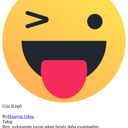
Göz Kırp
0
By
Hüseyin Oğuz
Takip
Ben, uykusunda yazan adam henüz daha uyanmadım.