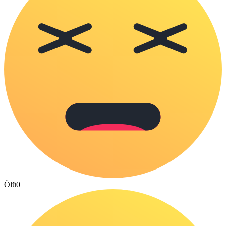
Ölü
0