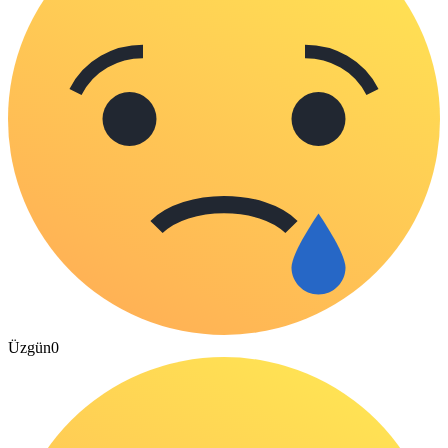
Üzgün
0