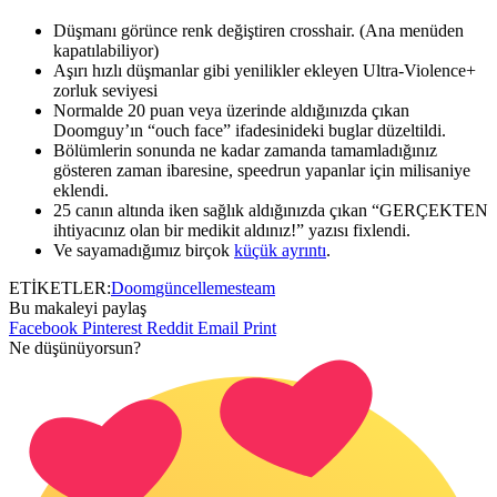
Düşmanı görünce renk değiştiren crosshair. (Ana menüden
kapatılabiliyor)
Aşırı hızlı düşmanlar gibi yenilikler ekleyen Ultra-Violence+
zorluk seviyesi
Normalde 20 puan veya üzerinde aldığınızda çıkan
Doomguy’ın “ouch face” ifadesinideki buglar düzeltildi.
Bölümlerin sonunda ne kadar zamanda tamamladığınız
gösteren zaman ibaresine, speedrun yapanlar için milisaniye
eklendi.
25 canın altında iken sağlık aldığınızda çıkan “GERÇEKTEN
ihtiyacınız olan bir medikit aldınız!” yazısı fixlendi.
Ve sayamadığımız birçok
küçük ayrıntı
.
ETİKETLER:
Doom
güncelleme
steam
Bu makaleyi paylaş
Facebook
Pinterest
Reddit
Email
Print
Ne düşünüyorsun?