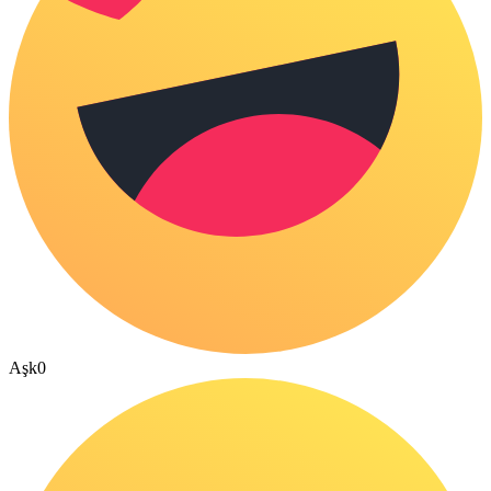
Aşk
0