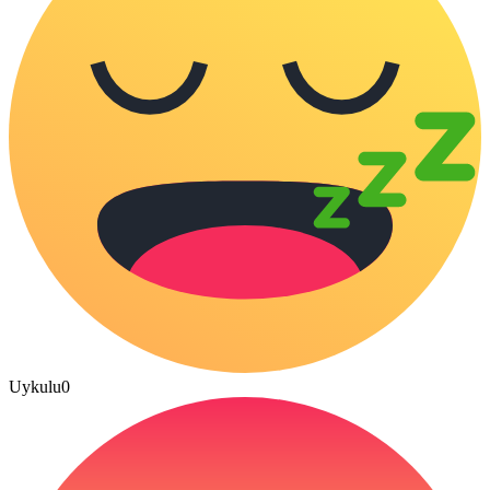
Uykulu
0