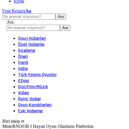
İçerik
Font Resizer
Aa
Ara
Oyun Haberleri
Özet Haberler
İnceleme
Öneri
İçerik
Indie
Türk Yapımı Oyunlar
ESpor
Dizi/Film/Müzik
Video
İlginç Haber
Oyun Karakterleri
Eski Haberler
Bizi takip et
MisteRNOOB I Hayatı Oyun Olanların Platformu