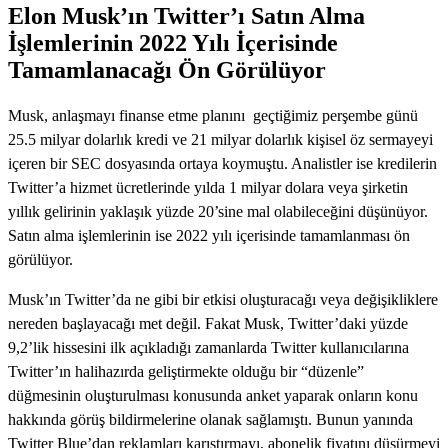
Elon Musk’ın Twitter’ı Satın Alma
İşlemlerinin 2022 Yılı İçerisinde
Tamamlanacağı Ön Görülüyor
Musk, anlaşmayı finanse etme planını geçtiğimiz perşembe günü
25.5 milyar dolarlık kredi ve 21 milyar dolarlık kişisel öz sermayeyi
içeren bir SEC dosyasında ortaya koymuştu. Analistler ise kredilerin
Twitter’a hizmet ücretlerinde yılda 1 milyar dolara veya şirketin
yıllık gelirinin yaklaşık yüzde 20’sine mal olabileceğini düşünüyor.
Satın alma işlemlerinin ise 2022 yılı içerisinde tamamlanması ön
görülüyor.
Musk’ın Twitter’da ne gibi bir etkisi oluşturacağı veya değişikliklere
nereden başlayacağı met değil. Fakat Musk, Twitter’daki yüzde
9,2’lik hissesini ilk açıkladığı zamanlarda Twitter kullanıcılarına
Twitter’ın halihazırda geliştirmekte olduğu bir “düzenle”
düğmesinin oluşturulması konusunda anket yaparak onların konu
hakkında görüş bildirmelerine olanak sağlamıştı. Bunun yanında
Twitter Blue’dan reklamları karıştırmayı, abonelik fiyatını düşürmeyi