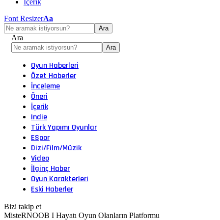
İçerik
Font Resizer
Aa
Ara
Oyun Haberleri
Özet Haberler
İnceleme
Öneri
İçerik
Indie
Türk Yapımı Oyunlar
ESpor
Dizi/Film/Müzik
Video
İlginç Haber
Oyun Karakterleri
Eski Haberler
Bizi takip et
MisteRNOOB I Hayatı Oyun Olanların Platformu