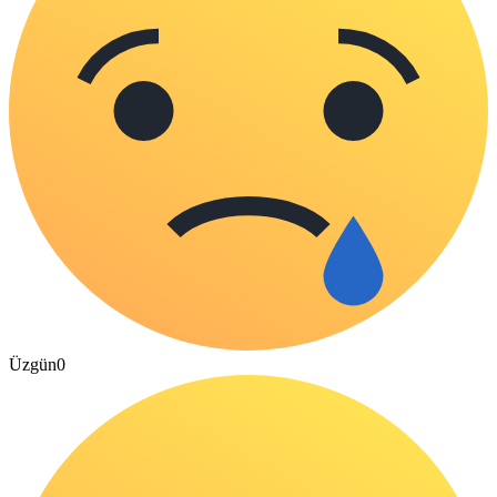
Üzgün
0