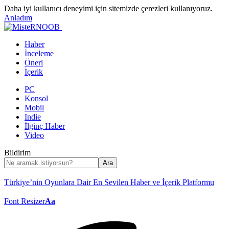
Daha iyi kullanıcı deneyimi için sitemizde çerezleri kullanıyoruz.
Anladım
Haber
İnceleme
Öneri
İçerik
PC
Konsol
Mobil
Indie
İlginç Haber
Video
Bildirim
Türkiye’nin Oyunlara Dair En Sevilen Haber ve İçerik Platformu
Font Resizer
Aa