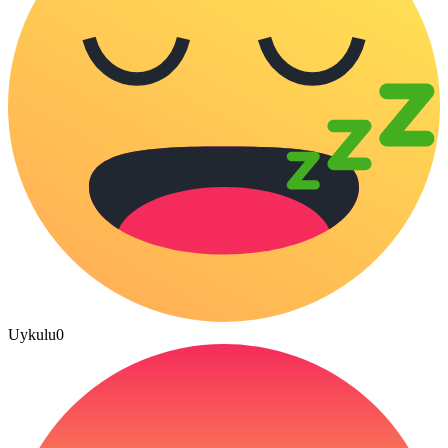
Uykulu
0