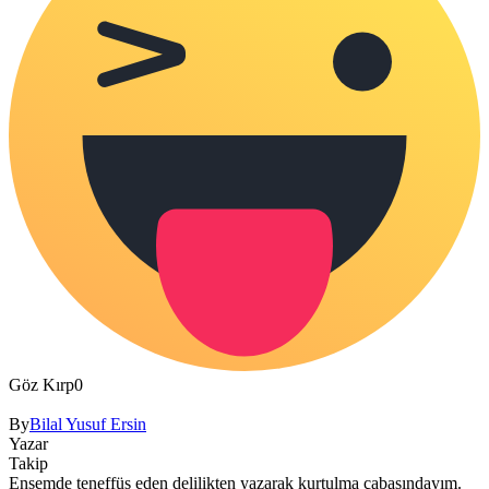
Göz Kırp
0
By
Bilal Yusuf Ersin
Yazar
Takip
Ensemde teneffüs eden delilikten yazarak kurtulma çabasındayım.