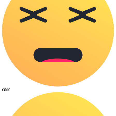
Ölü
0