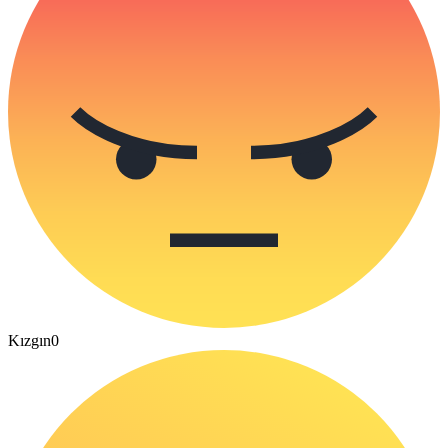
Kızgın
0