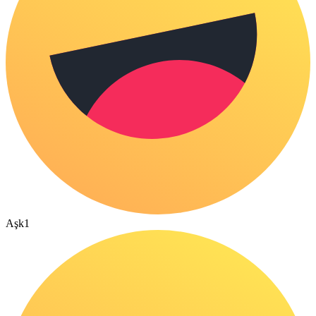
Aşk
1