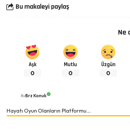
Bu makaleyi paylaş
Ne 
Aşk
Mutlu
Üzgün
0
0
0
Brz Konuk
By
Hayatı Oyun Olanların Platformu...