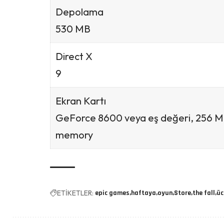
Depolama
530 MB
Direct X
9
Ekran Kartı
GeForce 8600 veya eş değeri, 256 
memory
ETİKETLER:
epic games
haftaya
oyun
Store
the fall
üc