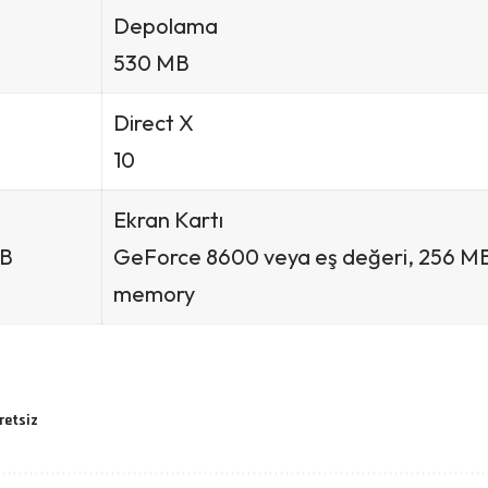
Depolama
530 MB
Direct X
10
Ekran Kartı
MB
GeForce 8600 veya eş değeri, 256 M
memory
retsiz