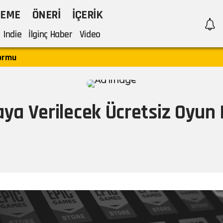
LEME
ÖNERI
İÇERIK
Indie
İlginç Haber
Video
formu
a Verilecek Ücretsiz Oyun B