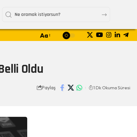
Aa
elli Oldu
Paylaş
1 Dk Okuma Süresi