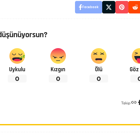
Facebook
düşünüyorsun?
Uykulu
Kızgın
Ölü
Göz 
0
0
0
Takip