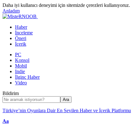
Daha iyi kullanıcı deneyimi için sitemizde çerezleri kullanıyoruz.
Anladım
Haber
İnceleme
Öneri
İçerik
PC
Konsol
Mobil
Indie
İlginç Haber
Video
Bildirim
Türkiye’nin Oyunlara Dair En Sevilen Haber ve İçerik Platformu
Font
Aa
Resizer