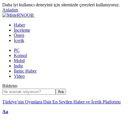
Daha iyi kullanıcı deneyimi için sitemizde çerezleri kullanıyoruz.
Anladım
Haber
İnceleme
Öneri
İçerik
PC
Konsol
Mobil
Indie
İlginç Haber
Video
Bildirim
Türkiye’nin Oyunlara Dair En Sevilen Haber ve İçerik Platformu
Font
Aa
Resizer