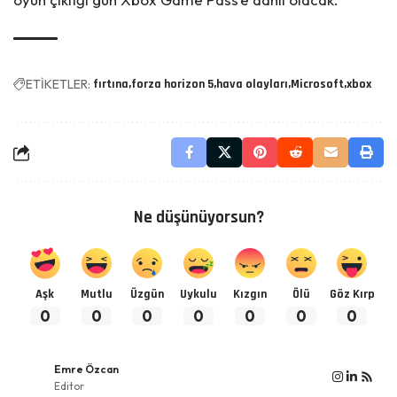
ETİKETLER:
fırtına
forza horizon 5
hava olayları
Microsoft
xbox
Ne düşünüyorsun?
Aşk
Mutlu
Üzgün
Uykulu
Kızgın
Ölü
Göz Kırp
0
0
0
0
0
0
0
Emre Özcan
Editor