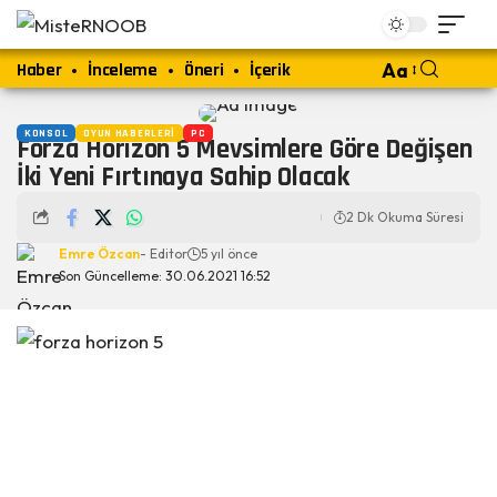
Haber
İnceleme
Öneri
İçerik
Aa
KONSOL
OYUN HABERLERI
PC
Forza Horizon 5 Mevsimlere Göre Değişen
İki Yeni Fırtınaya Sahip Olacak
2 Dk Okuma Süresi
Emre Özcan
- Editor
5 yıl önce
Son Güncelleme: 30.06.2021 16:52