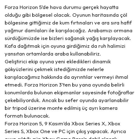
Forza Horizon 5’de hava durumu gerçek hayatta
olduğu gibi bölgesel olacak. Oyunun haritasında çöl
bölgesine gittiğimiz de kum fırtınaları ve ara sıra hafif
yağmur damlaları ile karışılacağız. Arabamızı ormana
sürdüğümüzde ise bizleri sağanak yağış karşılayacak.
Kafa dağıtmak için oyuna girdiğimiz da ruh halimizi
yansıtan ortamlarda araba kullanabiliriz.
Geliştirici ekip oyuna yeni ekledikleri dinamik
gökyüzlerini çekmek istediğimizde nelerle
karışılacağımız hakkında da ayrıntılar vermeyi ihmal
etmedi. Forza Horizon 3’ten bu yana oyunda belirli
konumlarda bulunan ekipmanlar sayesinde fotoğraflar
çekebiliyorduk. Ancak bu sefer oyunda ayarlanabilir
bir tripod üzerine monte edilmiş üç ayrı kamera
formatı bulunacak.
Forza Horizon 5, 9 Kasım’da Xbox Series X, Xbox
Series S, Xbox One ve PC için çıkış yapacak. Ayrıca
oyun çıktığı gün Xbox Game Pass’e dahil olacak.