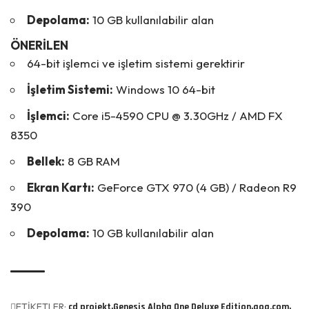
Depolama:
10 GB kullanılabilir alan
ÖNERİLEN
64-bit işlemci ve işletim sistemi gerektirir
İşletim Sistemi:
Windows 10 64-bit
İşlemci:
Core i5-4590 CPU @ 3.30GHz / AMD FX
8350
Bellek:
8 GB RAM
Ekran Kartı:
GeForce GTX 970 (4 GB) / Radeon R9
390
Depolama:
10 GB kullanılabilir alan
ETİKETLER:
cd projekt
Genesis Alpha One Deluxe Edition
gog.com