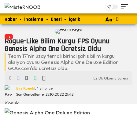
Haber
İnceleme
Öneri
İçerik
Aa
PC
Rogue-Like Bilim Kurgu FPS Oyunu
Genesis Alpha One Ücretsiz Oldu
Team 17'nin uzay temalı birinci şahıs bilim kurgu
aksiyon oyunu Genesis Alpha One Deluxe Edition
GOG.com'da ücretsiz oldu.
2 Dk Okuma Süresi
Brz Konuk
4 yıl önce
Son Güncelleme: 27.10.2022 21:42