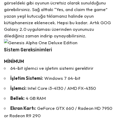
görseldeki gibi oyunun ücretsiz olarak sunulduğunu
görebilirsiniz. Sağ alttaki “Yes, and claim the game”
yazan yeşil kutucuğa tıklamanız halinde oyun
kütüphanenize eklenecek. Hepsi bu kadar. Artık
GOG
Galaxy 2.0
uygulaması üzerinden oyununuzu
dilediğiniz zaman indirip oynayabilirsiniz.
Sistem Gereksinimleri
MİNİMUM
64-bit işlemci ve işletim sistemi gerektirir
İşletim Sistemi:
Windows 7 64-bit
İşlemci:
Intel Core i3-4130 / AMD FX-4350
Bellek:
4 GB RAM
Ekran Kartı:
GeForce GTX 660 / Radeon HD 7950
or Radeon R9 290