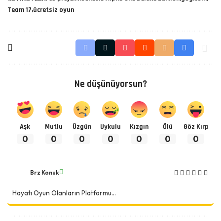
Team 17
ücretsiz oyun
Ne düşünüyorsun?
Aşk
Mutlu
Üzgün
Uykulu
Kızgın
Ölü
Göz Kırp
0
0
0
0
0
0
0
Brz Konuk
Hayatı Oyun Olanların Platformu...