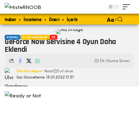
Haber
İnceleme
Öneri
İçerik
Aa
KONSOL
OYUN HABERLERI
PC
GeForce Now Servisine 4 Oyun Daha
Eklendi
1 Dk Okuma Süresi
Ülvi Gardaşov
- Yazar
5 yıl önce
Son Güncelleme: 13.01.2022 17:37