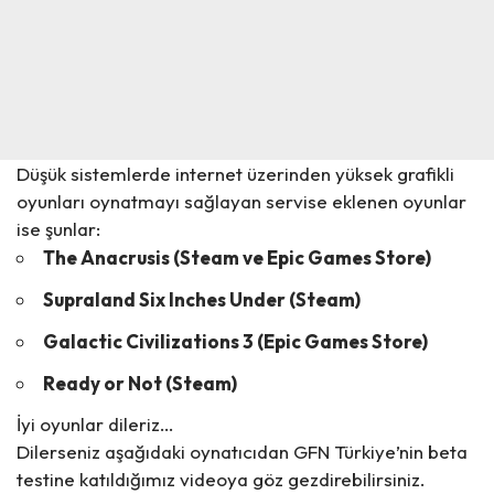
Düşük sistemlerde
internet üzerinden yüksek grafikli
oyunları oynatmayı sağlayan servise eklenen oyunlar
ise şunlar:
The Anacrusis (Steam ve Epic Games Store)
Supraland Six Inches Under (Steam)
Galactic Civilizations 3 (Epic Games Store)
Ready or Not (Steam)
İyi oyunlar dileriz…
Dilerseniz aşağıdaki oynatıcıdan GFN Türkiye’nin beta
testine katıldığımız
videoya
göz gezdirebilirsiniz.