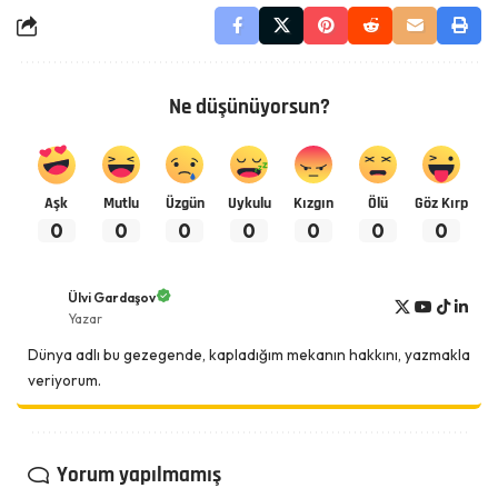
Ne düşünüyorsun?
Aşk
Mutlu
Üzgün
Uykulu
Kızgın
Ölü
Göz Kırp
0
0
0
0
0
0
0
Ülvi Gardaşov
Yazar
Dünya adlı bu gezegende, kapladığım mekanın hakkını, yazmakla
veriyorum.
Yorum yapılmamış