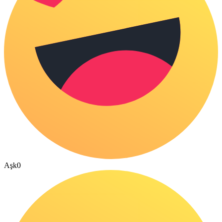
Aşk
0