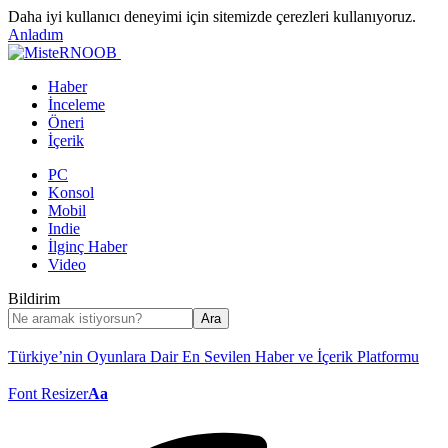
Daha iyi kullanıcı deneyimi için sitemizde çerezleri kullanıyoruz.
Anladım
Haber
İnceleme
Öneri
İçerik
PC
Konsol
Mobil
Indie
İlginç Haber
Video
Bildirim
Türkiye’nin Oyunlara Dair En Sevilen Haber ve İçerik Platformu
Font Resizer
Aa