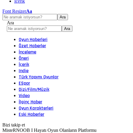
İçerik
Font Resizer
Aa
Ara
Oyun Haberleri
Özet Haberler
İnceleme
Öneri
İçerik
Indie
Türk Yapımı Oyunlar
ESpor
Dizi/Film/Müzik
Video
İlginç Haber
Oyun Karakterleri
Eski Haberler
Bizi takip et
MisteRNOOB I Hayatı Oyun Olanların Platformu