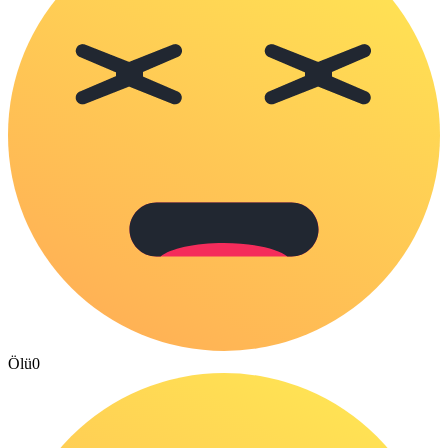
Ölü
0