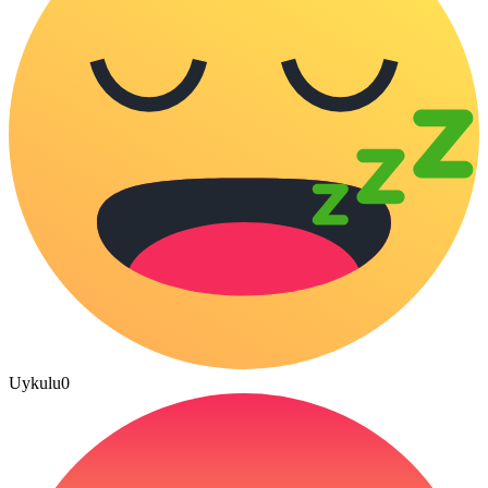
Uykulu
0