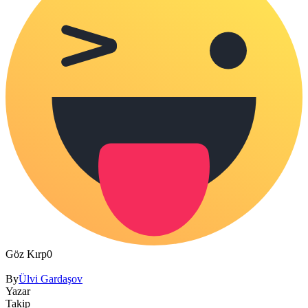
Göz Kırp
0
By
Ülvi Gardaşov
Yazar
Takip