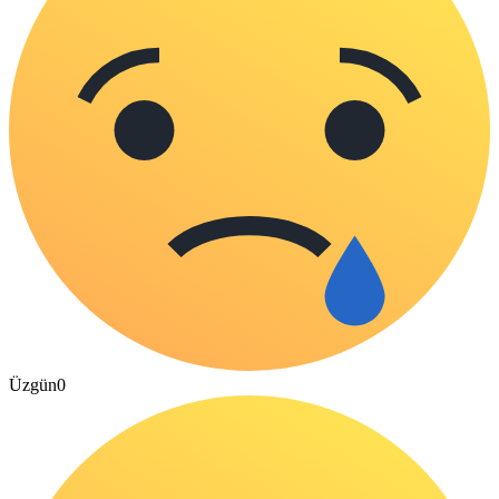
Üzgün
0