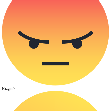
Kızgın
0