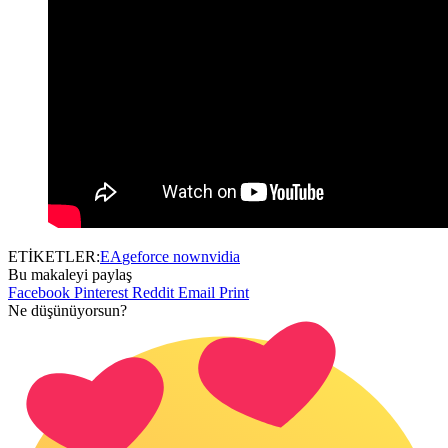
ETİKETLER:
EA
geforce now
nvidia
Bu makaleyi paylaş
Facebook
Pinterest
Reddit
Email
Print
Ne düşünüyorsun?