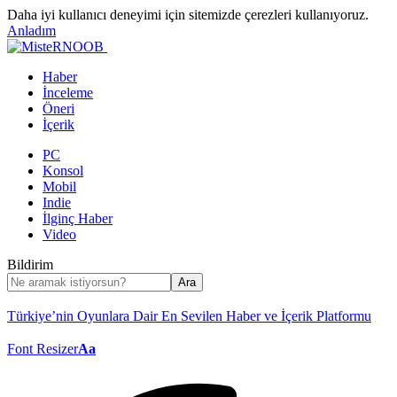
Daha iyi kullanıcı deneyimi için sitemizde çerezleri kullanıyoruz.
Anladım
Haber
İnceleme
Öneri
İçerik
PC
Konsol
Mobil
Indie
İlginç Haber
Video
Bildirim
Türkiye’nin Oyunlara Dair En Sevilen Haber ve İçerik Platformu
Font Resizer
Aa