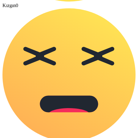
Kızgın
0