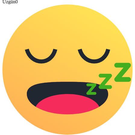
Üzgün
0