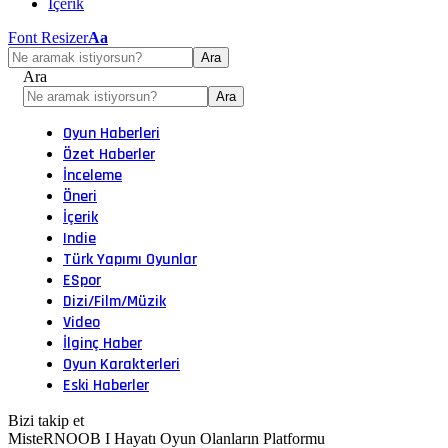
İçerik
Font Resizer
Aa
Ara
Oyun Haberleri
Özet Haberler
İnceleme
Öneri
İçerik
Indie
Türk Yapımı Oyunlar
ESpor
Dizi/Film/Müzik
Video
İlginç Haber
Oyun Karakterleri
Eski Haberler
Bizi takip et
MisteRNOOB I Hayatı Oyun Olanların Platformu