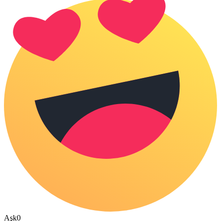
Aşk
0