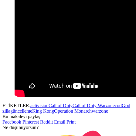
ETİKETLER:
activision
Call of Duty
Call of Duty Warzone
cod
God
zilla
güncelleme
King Kong
Operation Monarch
warzone
Bu makaleyi paylaş
Facebook
Pinterest
Reddit
Email
Print
Ne düşünüyorsun?