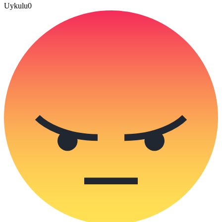
Uykulu
0