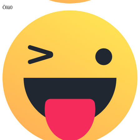
Ölü
0