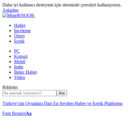
Daha iyi kullanıcı deneyimi için sitemizde çerezleri kullanıyoruz.
Anladım
Haber
İnceleme
Öneri
İçerik
PC
Konsol
Mobil
Indie
İlginç Haber
Video
Bildirim
Türkiye’nin Oyunlara Dair En Sevilen Haber ve İçerik Platformu
Font Resizer
Aa