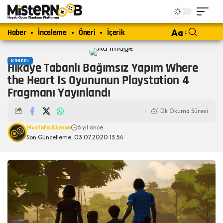
Haber
İnceleme
Öneri
İçerik
Aa
KONSOL
Hikaye Tabanlı Bağımsız Yapım Where
the Heart Is Oyununun Playstation 4
Fragmanı Yayınlandı
1 Dk Okuma Süresi
Mustafa Akman
6 yıl önce
Son Güncelleme: 03.07.2020 13:54