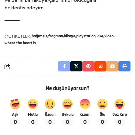
beklentisindeyim.
ETİKETLER:
bağımsız
fragman
hikaye
playstation
PS4
Video
where the heart is
Ne düşünüyorsun?
Aşk
Mutlu
Üzgün
Uykulu
Kızgın
Ölü
Göz Kırp
0
0
0
0
0
0
0