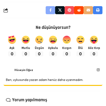
Ne düşünüyorsun?
Aşk
Mutlu
Üzgün
Uykulu
Kızgın
Ölü
Göz Kırp
0
0
0
0
0
0
0
Hüseyin Oğuz
Ben, uykusunda yazan adam henüz daha uyanmadım.
Yorum yapılmamış