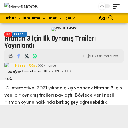
Haber
İnceleme
Öneri
İçerik
Aa
PC
KONSOL
Hitman 3 İçin İlk Oynanış Trailerı
Yayınlandı
1 Dk Okuma Süresi
Hüseyin Oğuz
6 yıl önce
Son Güncelleme: 08.12.2020 20:07
IO Interactive, 2021 yılında çıkış yapacak Hitman 3 için
yeni bir oynanış trailerı paylaştı. Böylece yeni nesil
Hitman oyunu hakkında birkaç şey öğrenebildik.