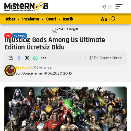
Haber
İnceleme
Öneri
İçerik
Aa
PC
KONSOL
Injustice: Gods Among Us Ultimate
Edition Ücretsiz Oldu
1 Dk Okuma Süresi
Brz Konuk
6 yıl önce
Son Güncelleme: 19.06.2020 20:15