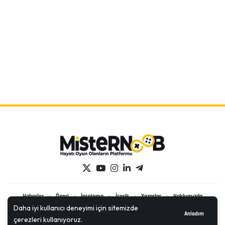
Haberler
Öneri
İnceleme
İçerik
Yazarlar
Hakkımızda
Daha iyi kullanıcı deneyimi için sitemizde
İletişim
Anladım
çerezleri kullanıyoruz.
2024 © Tüm Hakları Saklıdır.