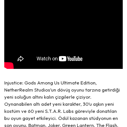
Injustice: Gods Among Us Ultimate Edition,
NetherRealm Studios’un dövüş oyunu tarzına getirdiği
yeni soluğun altını kalın çizgilerle çiziyor.
Oynanabilen altı adet yeni karakter, 30’u aşkın yeni
kostüm ve 60 yeni S.T.A.R. Labs göreviyle donatılan
bu oyun gayet etkileyici. Ödül kazanan stüdyonun en
son oyunu, Batman, Joker, Green Lantern, The Flash,