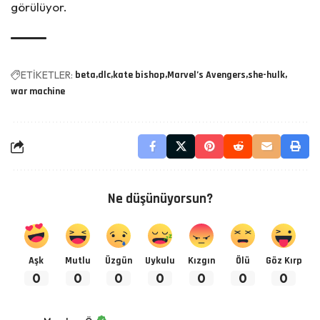
görülüyor.
ETİKETLER:
beta
dlc
kate bishop
Marvel’s Avengers
she-hulk
war machine
Ne düşünüyorsun?
Aşk
Mutlu
Üzgün
Uykulu
Kızgın
Ölü
Göz Kırp
0
0
0
0
0
0
0