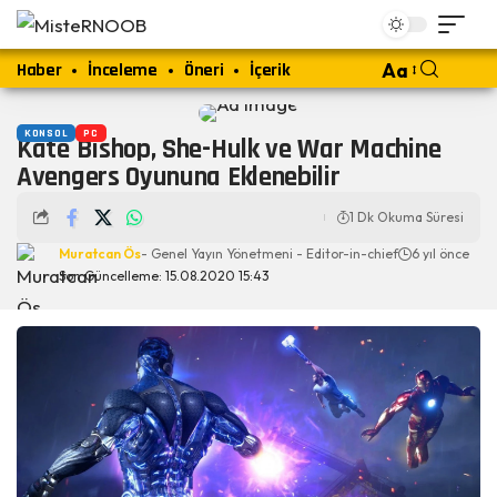
Haber
İnceleme
Öneri
İçerik
Aa
KONSOL
PC
Kate Bishop, She-Hulk ve War Machine
Avengers Oyununa Eklenebilir
1 Dk Okuma Süresi
Muratcan Ös
- Genel Yayın Yönetmeni - Editor-in-chief
6 yıl önce
Son Güncelleme: 15.08.2020 15:43