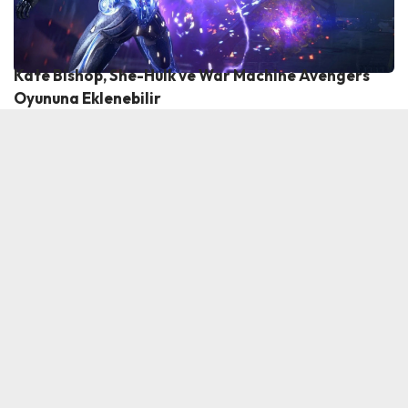
Kate Bishop, She-Hulk ve War Machine Avengers
Oyununa Eklenebilir