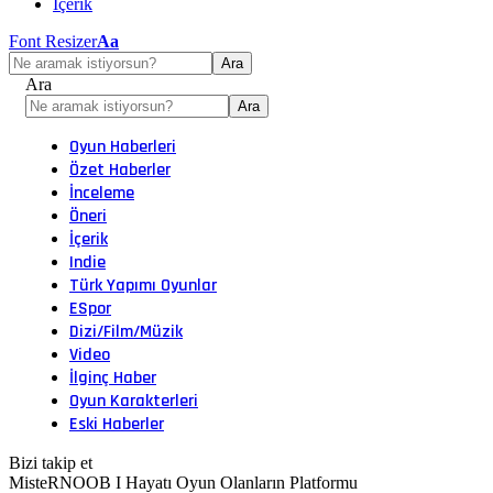
İçerik
Font Resizer
Aa
Ara
Oyun Haberleri
Özet Haberler
İnceleme
Öneri
İçerik
Indie
Türk Yapımı Oyunlar
ESpor
Dizi/Film/Müzik
Video
İlginç Haber
Oyun Karakterleri
Eski Haberler
Bizi takip et
MisteRNOOB I Hayatı Oyun Olanların Platformu