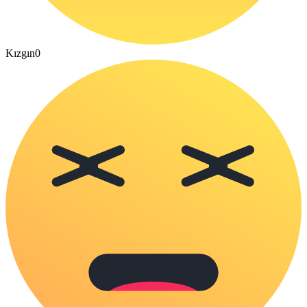
Kızgın
0