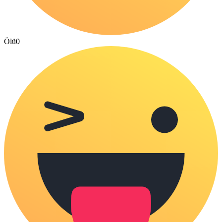
Ölü
0