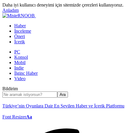
Daha iyi kullanıcı deneyimi için sitemizde çerezleri kullanıyoruz.
Anladım
Haber
İnceleme
Öneri
İçerik
PC
Konsol
Mobil
Indie
İlginç Haber
Video
Bildirim
Türkiye’nin Oyunlara Dair En Sevilen Haber ve İçerik Platformu
Font Resizer
Aa