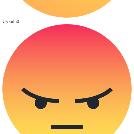
Uykulu
0