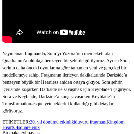
Yayınlanan fragmanda, Sora’yı Yozora’nın memleketi olan
Quadratum’a oldukça benzeyen bir şehirde görüyoruz. Ayrıca Sora,
serinin daha önceki oyunlarına göre tamamen yeni ve gerçekçi bir
modellemeye sahip. Fragmanın ilerleyen dakikalarında Darkside’a
benzeyen büyük bir Heartless aniden ortaya çıkıyor. Sora şehrin
içerisinde koşarken Darkside ile savaşmak için Keyblade’i çağırıyor.
Sora ve Keyblade, Darkside’a karşı savaşırken Keyblade’in
Transformation-esque yeteneklerini kullandığı gibi detaylar
görüyoruz.
ETİKETLER:
20. yıl dönümü etkinliği
duyuru fragmanı
Kingdom
Hearts 4
square enix
Bu makaleyi paylaş