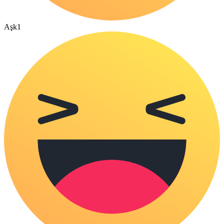
Aşk
1