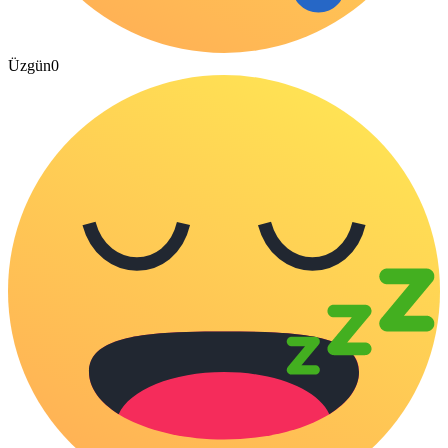
Üzgün
0