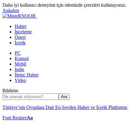
Daha iyi kullanıcı deneyimi için sitemizde çerezleri kullanıyoruz.
Anladım
Haber
İnceleme
Öneri
İçerik
PC
Konsol
Mobil
Indie
İlginç Haber
Video
Bildirim
Türkiye’nin Oyunlara Dair En Sevilen Haber ve İçerik Platformu
Font Resizer
Aa