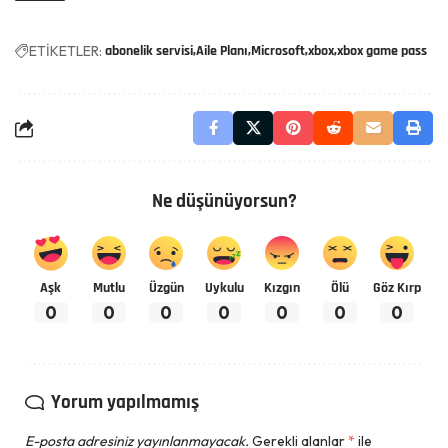
ETİKETLER:
abonelik servisi
Aile Planı
Microsoft
xbox
xbox game pass
Ne düşünüyorsun?
Aşk
Mutlu
Üzgün
Uykulu
Kızgın
Ölü
Göz Kırp
0
0
0
0
0
0
0
Yorum yapılmamış
E-posta adresiniz yayınlanmayacak.
Gerekli alanlar
*
ile