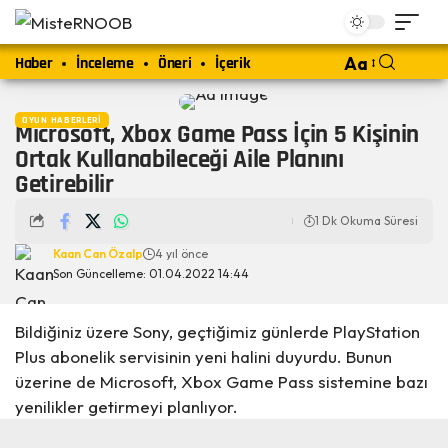
Haber
İnceleme
Öneri
İçerik
Aa
OYUN HABERLERI
Microsoft, Xbox Game Pass İçin 5 Kişinin
Ortak Kullanabileceği Aile Planını
Getirebilir
1 Dk Okuma Süresi
Kaan Can Özalp
4 yıl önce
Son Güncelleme: 01.04.2022 14:44
Bildiğiniz üzere Sony, geçtiğimiz günlerde PlayStation
Plus abonelik servisinin yeni halini
duyurdu
. Bunun
üzerine de Microsoft, Xbox Game Pass sistemine bazı
yenilikler getirmeyi planlıyor.