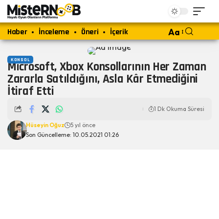
Haber
İnceleme
Öneri
İçerik
Aa
KONSOL
Microsoft, Xbox Konsollarının Her Zaman
Zararla Satıldığını, Asla Kâr Etmediğini
İtiraf Etti
1 Dk Okuma Süresi
Hüseyin Oğuz
5 yıl önce
Son Güncelleme: 10.05.2021 01:26