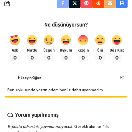
Ne düşünüyorsun?
Aşk
Mutlu
Üzgün
Uykulu
Kızgın
Ölü
Göz Kırp
0
0
0
0
0
0
0
Hüseyin Oğuz
Ben, uykusunda yazan adam henüz daha uyanmadım.
Yorum yapılmamış
E-posta adresiniz yayınlanmayacak.
Gerekli alanlar
*
ile