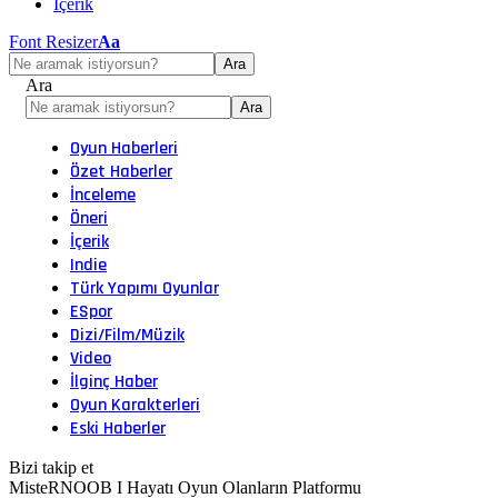
İçerik
Font Resizer
Aa
Ara
Oyun Haberleri
Özet Haberler
İnceleme
Öneri
İçerik
Indie
Türk Yapımı Oyunlar
ESpor
Dizi/Film/Müzik
Video
İlginç Haber
Oyun Karakterleri
Eski Haberler
Bizi takip et
MisteRNOOB I Hayatı Oyun Olanların Platformu