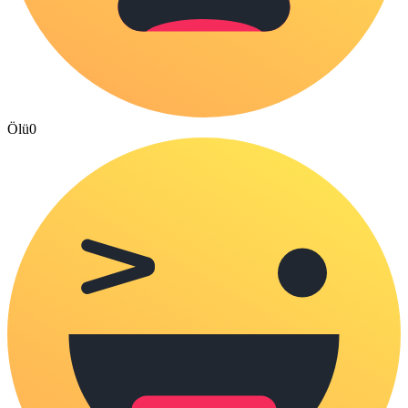
Ölü
0