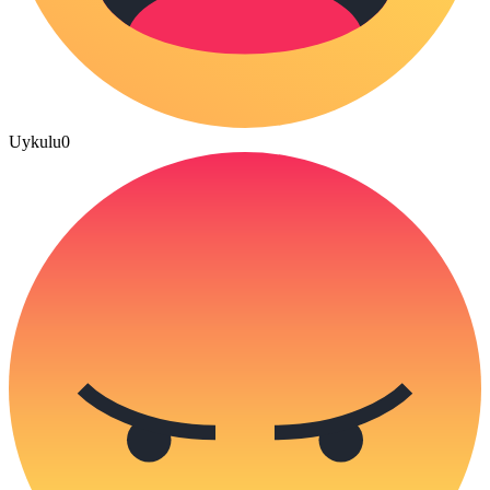
Uykulu
0