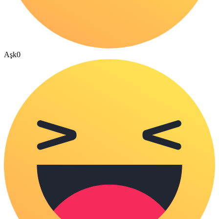
Aşk
0