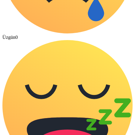
Üzgün
0