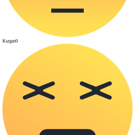
Kızgın
0