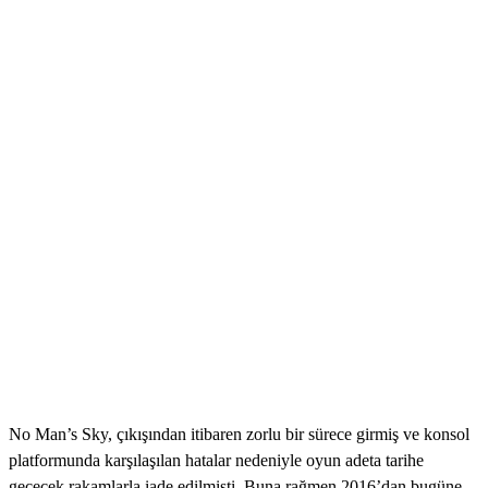
No Man’s Sky, çıkışından itibaren zorlu bir sürece girmiş ve konsol
platformunda karşılaşılan hatalar nedeniyle oyun adeta tarihe
geçecek rakamlarla iade edilmişti. Buna rağmen 2016’dan bugüne