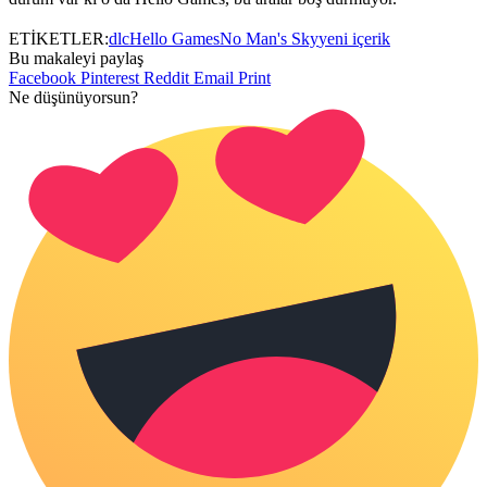
ETİKETLER:
dlc
Hello Games
No Man's Sky
yeni içerik
Bu makaleyi paylaş
Facebook
Pinterest
Reddit
Email
Print
Ne düşünüyorsun?