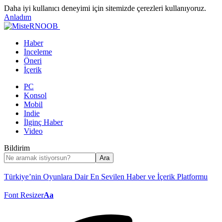
Daha iyi kullanıcı deneyimi için sitemizde çerezleri kullanıyoruz.
Anladım
Haber
İnceleme
Öneri
İçerik
PC
Konsol
Mobil
Indie
İlginç Haber
Video
Bildirim
Türkiye’nin Oyunlara Dair En Sevilen Haber ve İçerik Platformu
Font Resizer
Aa