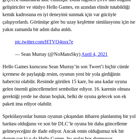
geliştiriciler ve stüdyo Hello Games, en azından elinde tutabildiği
kemik kadrosuna en iyi deneyimi sunmak için var gücüyle
çalışıyorlardı. Görünüşe göre bu uzay keşfetme simülasyonu için ise
yakın zamanda bir adım daha atıldı.
pic.twitter.com/HTVO4osx7e
— Sean Murray (@NoMansSky)
April 4, 2021
Hello Games kurucusu Sean Murray’in son Tweet’i hiçbir cümle
içermese de paylaştığı resim, oyunun yeni bir yola girdiğinin
habercisi olabilir. Resimde görülen 15 kare, bu ana kadar oyuna
gelen önemli güncellemeleri sembolize ediyor. 16. karenin olması
gerektiği yerde ise duran boşluk, belki de oyuna gelecek son ek
paketi ima ediyor olabilir.
Spekülasyonlar bunun oyunun çıkışından itibaren planlanmış bir yol
haritası olduğunu ve son bir DLC’le oyuna bir daha güncelleme
gelmeyeceğini de ifade ediyor. Ancak emin olduğumuz tek bir
durum var ki o da Hello Games, bu aralar boş durmuyor.