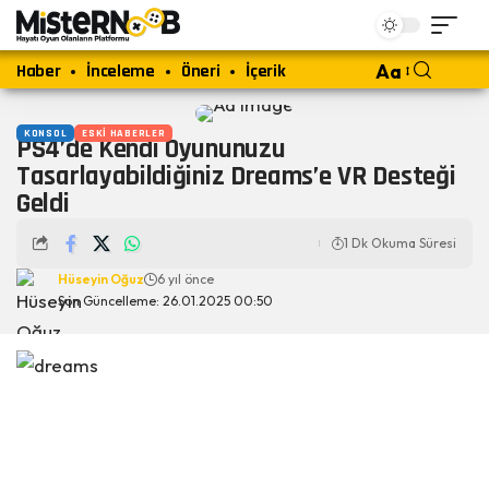
Haber
İnceleme
Öneri
İçerik
Aa
KONSOL
ESKI HABERLER
PS4’de Kendi Oyununuzu
Tasarlayabildiğiniz Dreams’e VR Desteği
Geldi
1 Dk Okuma Süresi
Hüseyin Oğuz
6 yıl önce
Son Güncelleme: 26.01.2025 00:50