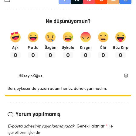
Ne düşünüyorsun?
Aşk
Mutlu
Üzgün
Uykulu
Kızgın
Ölü
Göz Kırp
0
0
0
0
0
0
0
Hüseyin Oğuz
Ben, uykusunda yazan adam henüz daha uyanmadım.
Yorum yapılmamış
E-posta adresiniz yayınlanmayacak.
Gerekli alanlar
*
ile
işaretlenmişlerdir