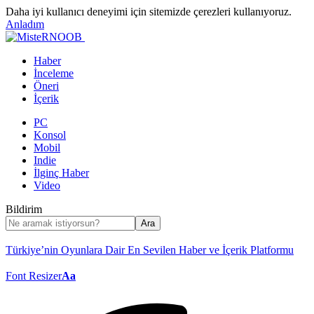
Daha iyi kullanıcı deneyimi için sitemizde çerezleri kullanıyoruz.
Anladım
Haber
İnceleme
Öneri
İçerik
PC
Konsol
Mobil
Indie
İlginç Haber
Video
Bildirim
Türkiye’nin Oyunlara Dair En Sevilen Haber ve İçerik Platformu
Font Resizer
Aa