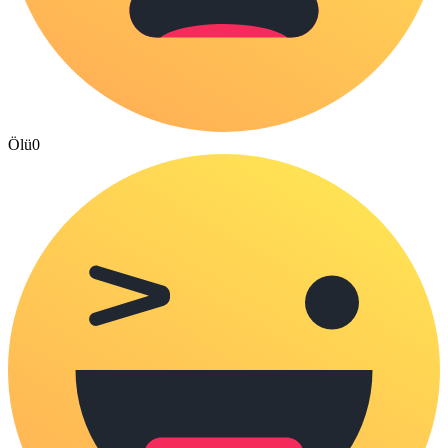
Ölü
0