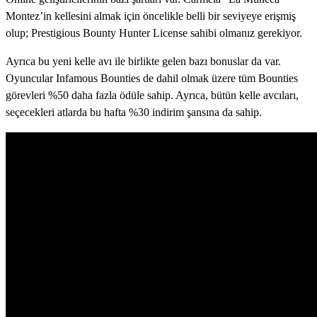
Montez’in kellesini almak için öncelikle belli bir seviyeye erişmiş
olup; Prestigious Bounty Hunter License sahibi olmanız gerekiyor.
Ayrıca bu yeni kelle avı ile birlikte gelen bazı bonuslar da var.
Oyuncular Infamous Bounties de dahil olmak üzere tüm Bounties
görevleri %50 daha fazla ödüle sahip. Ayrıca, bütün kelle avcıları,
seçecekleri atlarda bu hafta %30 indirim şansına da sahip.