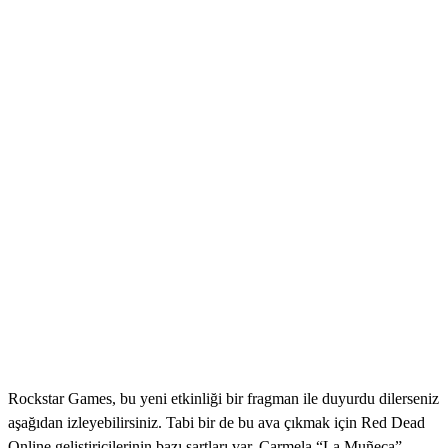
Rockstar Games, bu yeni etkinliği bir fragman ile duyurdu dilerseniz
aşağıdan izleyebilirsiniz. Tabi bir de bu ava çıkmak için Red Dead
Online geliştiricilerinin bazı şartları var. Carmela “La Muñeca”