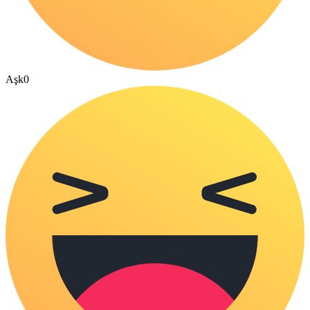
Aşk
0