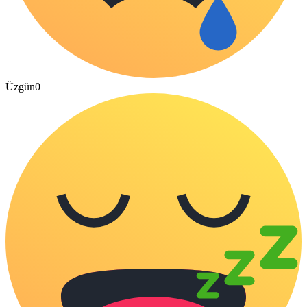
Üzgün
0