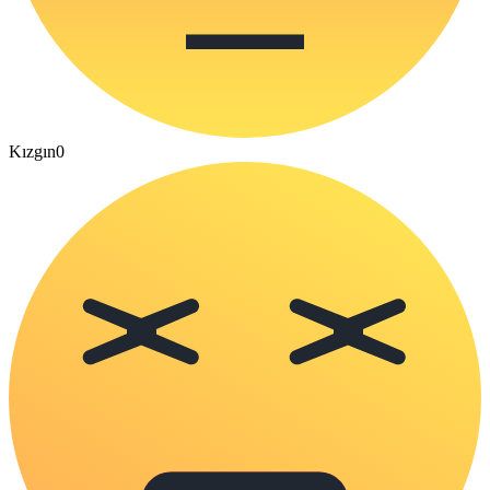
Kızgın
0