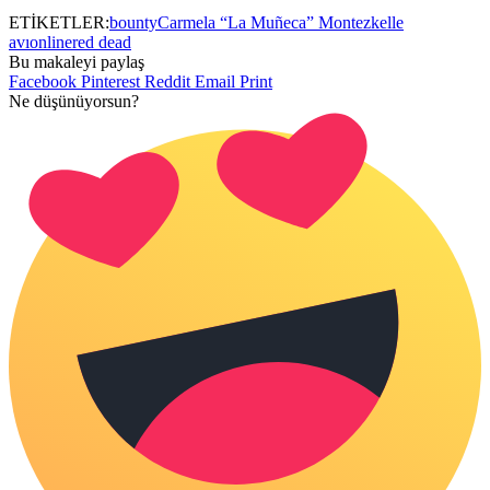
ETİKETLER:
bounty
Carmela “La Muñeca” Montez
kelle
avı
online
red dead
Bu makaleyi paylaş
Facebook
Pinterest
Reddit
Email
Print
Ne düşünüyorsun?