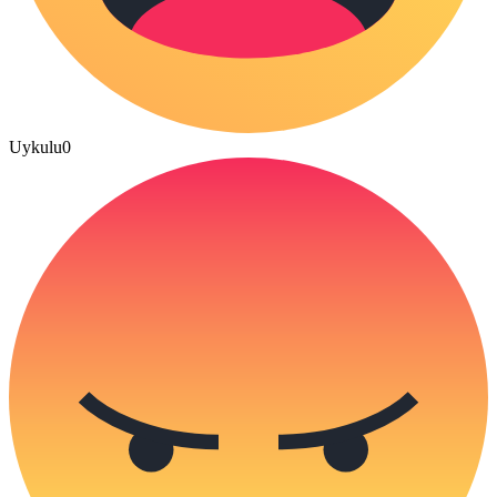
Uykulu
0