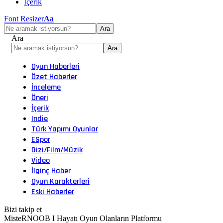
İçerik
Font Resizer
Aa
Ara
Oyun Haberleri
Özet Haberler
İnceleme
Öneri
İçerik
Indie
Türk Yapımı Oyunlar
ESpor
Dizi/Film/Müzik
Video
İlginç Haber
Oyun Karakterleri
Eski Haberler
Bizi takip et
MisteRNOOB I Hayatı Oyun Olanların Platformu