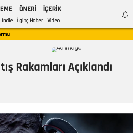
LEME
ÖNERI
İÇERIK
Indie
İlginç Haber
Video
formu
tış Rakamları Açıklandı