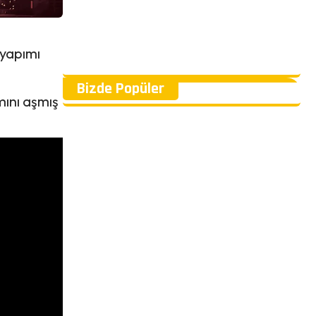
 yapımı
Bizde Popüler
mını aşmış