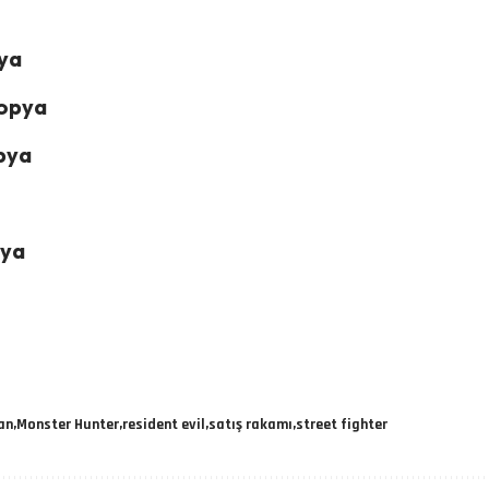
pya
Kopya
opya
pya
an
Monster Hunter
resident evil
satış rakamı
street fighter