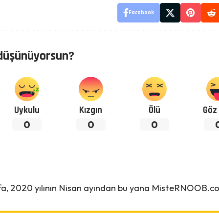
Facebook
düşünüyorsun?
Uykulu
Kızgın
Ölü
Göz 
0
0
0
afa, 2020 yılının Nisan ayından bu yana MisteRNOOB.c