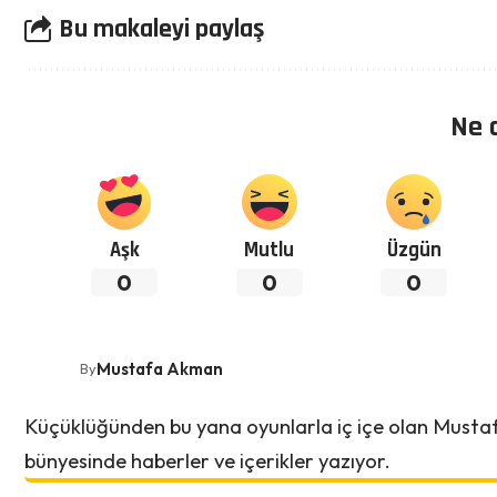
Bu makaleyi paylaş
Ne 
Aşk
Mutlu
Üzgün
0
0
0
Mustafa Akman
By
Küçüklüğünden bu yana oyunlarla iç içe olan Must
bünyesinde haberler ve içerikler yazıyor.