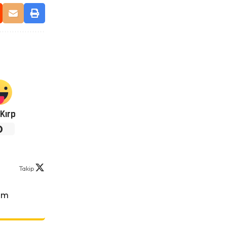
Kırp
0
Takip
om