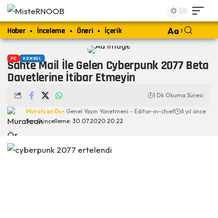
Haber
İnceleme
Öneri
İçerik
Aa
PC
KONSOL
Sahte Mail İle Gelen Cyberpunk 2077 Beta
Davetlerine İtibar Etmeyin
1 Dk Okuma Süresi
Muratcan Ös
- Genel Yayın Yönetmeni - Editor-in-chief
6 yıl önce
Son Güncelleme: 30.07.2020 20:22