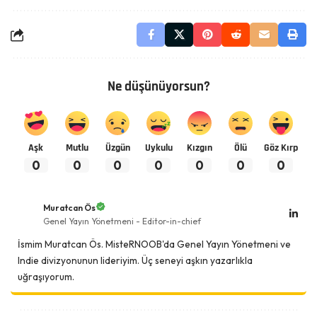
Ne düşünüyorsun?
Aşk
Mutlu
Üzgün
Uykulu
Kızgın
Ölü
Göz Kırp
0
0
0
0
0
0
0
Muratcan Ös
Genel Yayın Yönetmeni - Editor-in-chief
İsmim Muratcan Ös. MisteRNOOB'da Genel Yayın Yönetmeni ve
Indie divizyonunun lideriyim. Üç seneyi aşkın yazarlıkla
uğraşıyorum.