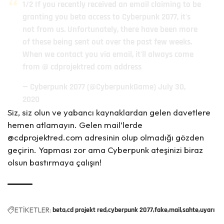
1/2 If you recently received an email claiming to be
granting you beta access to Cyberpunk 2077, it's
not from us. Unfortunately, there have been more
of these being sent out over the past few weeks.
When we contact you via email, it'll always come
from @ cdprojektred com address
— Cyberpunk 2077 (@CyberpunkGame)
July 30,
2020
Siz, siz olun ve yabancı kaynaklardan gelen davetlere
hemen atlamayın. Gelen mail’lerde
@cdprojektred.com adresinin olup olmadığı gözden
geçirin. Yapması zor ama Cyberpunk ateşinizi biraz
olsun bastırmaya çalışın!
ETİKETLER:
beta
cd projekt red
cyberpunk 2077
fake
mail
sahte
uyarı