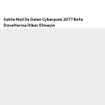
Sahte Mail İle Gelen Cyberpunk 2077 Beta
Davetlerine İtibar Etmeyin