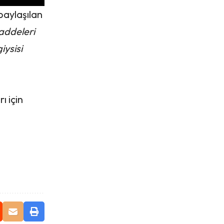
 paylaşılan
maddeleri
iysisi
ı için