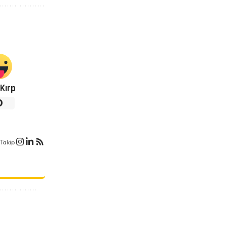
Kırp
0
Takip