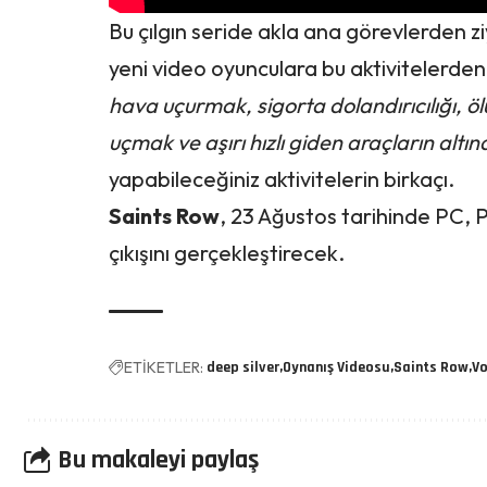
Bu çılgın seride akla ana görevlerden zi
yeni video oyunculara bu aktivitelerden 
hava uçurmak, sigorta dolandırıcılığı, öl
uçmak ve aşırı hızlı giden araçların alt
yapabileceğiniz aktivitelerin birkaçı.
Saints Row
, 23 Ağustos tarihinde PC, 
çıkışını gerçekleştirecek.
ETİKETLER:
deep silver
Oynanış Videosu
Saints Row
Vo
Bu makaleyi paylaş