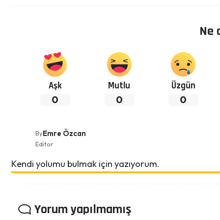
Ne 
Aşk
Mutlu
Üzgün
0
0
0
Emre Özcan
By
Editor
Kendi yolumu bulmak için yazıyorum.
Yorum yapılmamış