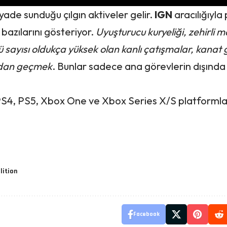
yade sunduğu çılgın aktiveler gelir.
IGN
aracılığıyla
bazılarını gösteriyor.
Uyuşturucu kuryeliği, zehirli 
ü sayısı oldukça yüksek olan kanlı çatışmalar, kanat g
ından geçmek
. Bunlar sadece ana görevlerin dışında
PS4, PS5, Xbox One ve Xbox Series X/S platformlar
lition
Facebook