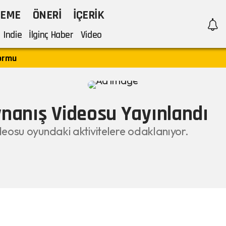
LEME
ÖNERI
İÇERIK
Indie
İlginç Haber
Video
formu
Oynanış Videosu Yayınlandı
ideosu oyundaki aktivitelere odaklanıyor.