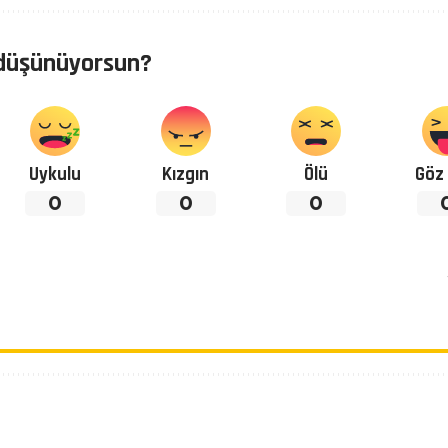
düşünüyorsun?
Uykulu
Kızgın
Ölü
Göz 
0
0
0